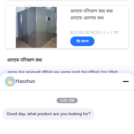
आरएफ परिरक्षण कक्ष कक्ष
आरएफ अलगाव कक्ष
$10,000.00 MOQ:>> = 1 सेट
चैट करना
आरएफ परिरक्षण कक्ष
आरएफ केज एमआरआई शील्डिंग रूम आरएफ फराडे केज शील्डिंग टेस्ट रेडियो
फ्रीक्वेंसी ईएमसी एनोइक चैंबर
Haozhuo
14KHz से 80GHz ईएमआई आरएफ शील्डिंग रूम इलेक्ट्रोमैग्नेटिक एनेकोइक
चैंबर
1:07 AM
मॉड्यूलर आरएफ परिरक्षण कक्ष कक्ष फैराडे केज आरएफ परिरक्षित संलग्नक
Good day, what product are you looking for?
लोकप्रिय श्रेणियां
सभी