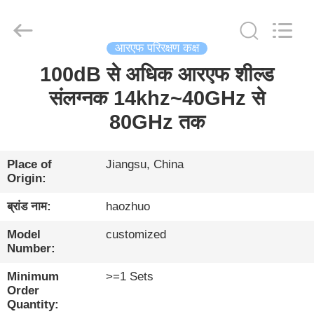
Changzhou
Haozhuo
Electronic
Co.,
Ltd..
All
आरएफ परिरक्षण कक्ष
Rights
Reserved.
100dB से अधिक आरएफ शील्ड
घर
संलग्नक 14khz~40GHz से
उत्पादों
80GHz तक
हमारे
Place of
Jiangsu, China
Origin:
बारे
में
ब्रांड नाम:
haozhuo
Model
customized
Number:
फ़ैक्टरी
दौरा
Minimum
>=1 Sets
Order
Quantity: