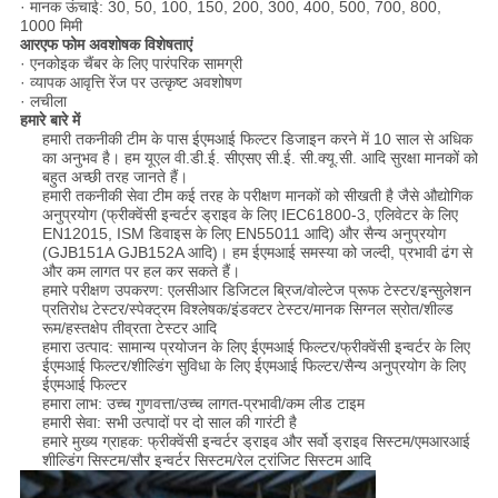
· मानक ऊंचाई: 30, 50, 100, 150, 200, 300, 400, 500, 700, 800,
1000 मिमी
आरएफ फोम अवशोषक विशेषताएं
· एनकोइक चैंबर के लिए पारंपरिक सामग्री
· व्यापक आवृत्ति रेंज पर उत्कृष्ट अवशोषण
· लचीला
हमारे बारे में
हमारी तकनीकी टीम के पास ईएमआई फिल्टर डिजाइन करने में 10 साल से अधिक
का अनुभव है। हम यूएल वी.डी.ई. सीएसए सी.ई. सी.क्यू.सी. आदि सुरक्षा मानकों को
बहुत अच्छी तरह जानते हैं।
हमारी तकनीकी सेवा टीम कई तरह के परीक्षण मानकों को सीखती है जैसे औद्योगिक
अनुप्रयोग (फ्रीक्वेंसी इन्वर्टर ड्राइव के लिए IEC61800-3, एलिवेटर के लिए
EN12015, ISM डिवाइस के लिए EN55011 आदि) और सैन्य अनुप्रयोग
(GJB151A GJB152A आदि)। हम ईएमआई समस्या को जल्दी, प्रभावी ढंग से
और कम लागत पर हल कर सकते हैं।
हमारे परीक्षण उपकरण: एलसीआर डिजिटल ब्रिज/वोल्टेज प्रूफ टेस्टर/इन्सुलेशन
प्रतिरोध टेस्टर/स्पेक्ट्रम विश्लेषक/इंडक्टर टेस्टर/मानक सिग्नल स्रोत/शील्ड
रूम/हस्तक्षेप तीव्रता टेस्टर आदि
हमारा उत्पाद: सामान्य प्रयोजन के लिए ईएमआई फिल्टर/फ्रीक्वेंसी इन्वर्टर के लिए
ईएमआई फिल्टर/शील्डिंग सुविधा के लिए ईएमआई फिल्टर/सैन्य अनुप्रयोग के लिए
ईएमआई फिल्टर
हमारा लाभ: उच्च गुणवत्ता/उच्च लागत-प्रभावी/कम लीड टाइम
हमारी सेवा: सभी उत्पादों पर दो साल की गारंटी है
हमारे मुख्य ग्राहक: फ्रीक्वेंसी इन्वर्टर ड्राइव और सर्वो ड्राइव सिस्टम/एमआरआई
शील्डिंग सिस्टम/सौर इन्वर्टर सिस्टम/रेल ट्रांजिट सिस्टम आदि