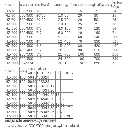
पिरामिड
प्रकार
आधार आकार
पिरामिड की संख्या
वजन
कुल ऊंचाई
आधार ऊंचाई
पिरामिड ऊंचाई
चौड़ाई
HZ-30
500*500
36*36
1.1
30
15
15
14
HZ-50
500*500
20*20
1.8
50
20
30
25
HZ-70
500*500
20*20
2.5
70
20
50
25
HZ-100
500*500
13*13
3.3
100
25
75
38
HZ-150
500*500
9*9
4.8
150
30
120
56
HZ-200
500*500
7*7
6.3
200
40
160
71
HZ-300
500*500
5*5
9
300
60
240
100
HZ-400
500*500
4*4
12
400
70
330
125
HZ-500
500*500
3*3
15
500
80
420
167
HZ-600
400*400
2*2
18
600
90
510
200
HZ-700
250*500
1*2
21
700
100
600
250
HZ-800
250*500
1*2
24
800
100
700
250
HZ-1000
334*334
1*1
30
1000
150
850
3
परावर्तनशीलता
प्रकार
ऊंचाई
40
15
10
3
1.5
0.5
0.3
0.2
0.15
HZ-100
100
50
45
40
30
20
HZ-150
150
50
50
45
33
25
HZ-200
200
50
50
50
37
30
17
HZ-300
300
50
50
50
40
33
20
HZ-400
400
50
50
50
45
40
25
17
HZ-500
500
50
50
50
45
40
30
20
17
HZ-600
600
50
50
50
50
40
30
25
20
HZ-700
700
50
50
50
50
43
35
30
20
17
HZ-800
800
50
50
50
50
45
36
30
20
17
HZ-1000
1000
50
50
50
50
45
38
35
25
20
आरएफ फोम अवशोषक मूल जानकारी
· आधार आकार: 500*500 मिमी, अनुकूलित स्वीकार्य