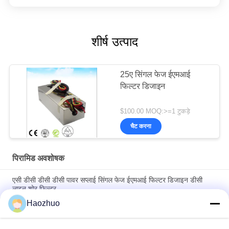
शीर्ष उत्पाद
25ए सिंगल फेज ईएमआई
फिल्टर डिजाइन
$100.00 MOQ:>=1 टुकड़े
चैट करना
पिरामिड अवशोषक
एसी डीसी डीसी डीसी पावर सप्लाई सिंगल फेज ईएमआई फिल्टर डिजाइन डीसी
लाइन शोर फिल्टर
Haozhuo
माइक्रोवेव अवशोषित सामग्री ईएमसी पिरामिड अवशोषक एनकोइक चैंबर आरएफ
शील्डिंग रूम के लिए