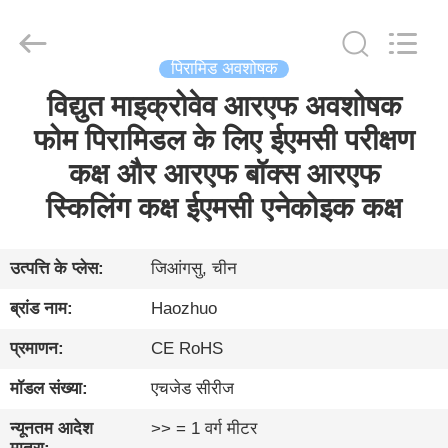
Changzhou
Haozhuo
Electronic
Co.,
Ltd..
All
पिरामिड अवशोषक
Rights
Reserved.
विद्युत माइक्रोवेव आरएफ अवशोषक
घर
फोम पिरामिडल के लिए ईएमसी परीक्षण
उत्पादों
कक्ष और आरएफ बॉक्स आरएफ
स्किलिंग कक्ष ईएमसी एनेकोइक कक्ष
हमारे
बारे
उत्पत्ति के प्लेस:
जिआंगसु, चीन
में
ब्रांड नाम:
Haozhuo
प्रमाणन:
CE RoHS
फ़ैक्टरी
मॉडल संख्या:
एचजेड सीरीज
दौरा
न्यूनतम आदेश
>> = 1 वर्ग मीटर