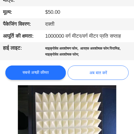
मात्रा:
गुणवत्ता
मूल्य:
$50.00
नियंत्रण
पैकेजिंग विवरण:
दफ़्ती
हमसे
आपूर्ति की क्षमता:
1000000 वर्ग मीटर/वर्ग मीटर प्रति सप्ताह
संपर्क
हाई लाइट:
,
,
माइक्रोवेव अवशोषण फोम
आरएफ अवशोषक फोम पिरामिड
करें
माइक्रोवेव अवशोषक फोम;
समाचार
सबसे अच्छी कीमत
अब बात करें
साइटमैप
गोपनीयता
नीति