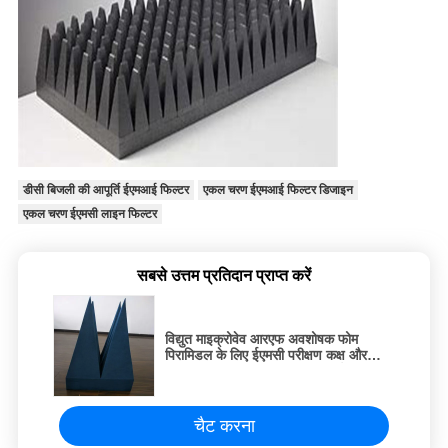
डीसी बिजली की आपूर्ति ईएमआई फिल्टर
एकल चरण ईएमआई फिल्टर डिजाइन
एकल चरण ईएमसी लाइन फिल्टर
सबसे उत्तम प्रतिदान प्राप्त करें
विद्युत माइक्रोवेव आरएफ अवशोषक फोम
पिरामिडल के लिए ईएमसी परीक्षण कक्ष और
आरएफ बॉक्स आरएफ स्किलिंग कक्ष ईएमसी
एनेकोइक कक्ष
चैट करना