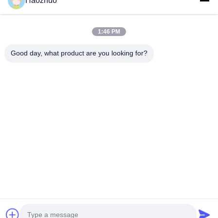
Haozhuo
माइक्रोवेव अवशोषित सामग्री ईएमसी पिरामिड अवशोषक एनकोइक चैंबर आरएफ
शील्डिंग रूम के लिए
1:46 PM
100vdc 250vAC AC 20a लाइन Rfi ईएमआई नॉइज़ फ़िल्टर ईएमसी
एनीकोइक चैम्बर के लिए दो स्टेज आरएफ परिरक्षित कक्ष
Good day, what product are you looking for?
लोकप्रिय श्रेणियां
सभी
आरएफ परिरक्षण कक्ष
ईएमसी एनेकोइक चैंबर
श्री फैराडे पिंजरा
आरएफ सुरक्षा बॉक्स
ईएमआई पावर लाइन 
सिग्नल लाइन फ़िल्टर
फ़िल्टर
ईएमआई फीडथ्रू फ़िल्टर
आरएफ ढाल दरवाजा
अब बात करें