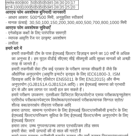
एचजेड-800
800
50
50
50
50
45
36
30
20
17
हर्ट्ज-1000
1000
50
50
50
50
45
38
35
25
20
आरएफ फोम अवशोषक बुनियादी जानकारी
· आधार आकार: 500*500 मिमी, अनुकूलित स्वीकार्य
· मानक ऊंचाई: 30,50,100,150,200,300,400,500,700,800,1000 मिमी
आरएफ फोम अवशोषक सुविधाएँ
· एनेकोइक कक्षों के लिए पारंपरिक सामग्री
· व्यापक आवृत्ति रेंज पर उत्कृष्ट अवशोषण
· लचीला
हमारे बारे में
हमारी तकनीकी टीम के पास ईएमआई फ़िल्टर डिज़ाइन करने का 10 वर्षों से अधिक
का अनुभव है। हम यूएल वीडीई सीएसए सीई सीक्यूसी आदि सुरक्षा मानकों को अच्छी
तरह से जानते हैं।
हमारी तकनीकी सेवा टीम कई प्रकार के परीक्षण मानक सीखती है जैसे कि
औद्योगिक अनुप्रयोग (आवृत्ति इन्वर्टर ड्राइव के लिए IEC61800-3, ISM
डिवाइस आदि के लिए एलिवेटर EN55011 के लिए EN12015) और सैन्य
अनुप्रयोग (GJB151A GJB152A आदि)। हम ईएमआई समस्या को प्रभावी
ढंग से और कम लागत पर जल्दी हल कर सकते हैं।
हमारे परीक्षण उपकरण: एलसीआर डिजिटल ब्रिज/वोल्टेज प्रूफ परीक्षक/इन्सुलेशन
प्रतिरोध परीक्षक/स्पेक्ट्रम विश्लेषक/प्रारंभकर्ता परीक्षक/मानक सिग्नल स्रोत/
शील्ड कक्ष/हस्तक्षेप तीव्रता परीक्षक आदि
हमारा उत्पाद: सामान्य प्रयोजन के लिए ईएमआई फ़िल्टर/फ़्रीक्वेंसी इन्वर्टर के लिए
ईएमआई फ़िल्टर/परिरक्षण सुविधा के लिए ईएमआई फ़िल्टर/सैन्य अनुप्रयोग के लिए
ईएमआई फ़िल्टर
हमारा लाभ: उच्च गुणवत्ता/उच्च लागत प्रभावी/कम लीड समय
हमारी सेवा: सभी उत्पादों की दो साल की गारंटी है