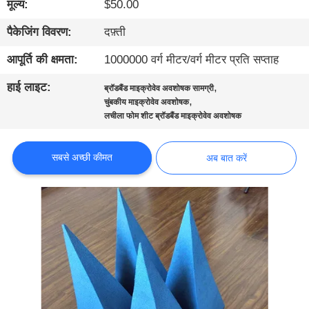
मूल्य:
$50.00
गुणवत्ता
नियंत्रण
पैकेजिंग विवरण:
दफ़्ती
आपूर्ति की क्षमता:
1000000 वर्ग मीटर/वर्ग मीटर प्रति सप्ताह
हमसे
हाई लाइट:
,
ब्रॉडबैंड माइक्रोवेव अवशोषक सामग्री
संपर्क
,
चुंबकीय माइक्रोवेव अवशोषक
लचीला फोम शीट ब्रॉडबैंड माइक्रोवेव अवशोषक
करें
सबसे अच्छी कीमत
अब बात करें
समाचार
साइटमैप
गोपनीयता
नीति