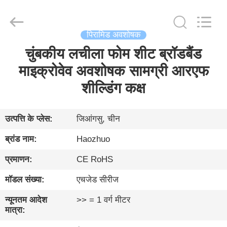
Changzhou
Haozhuo
Electronic
Co.,
Ltd..
All
पिरामिड अवशोषक
Rights
Reserved.
चुंबकीय लचीला फोम शीट ब्रॉडबैंड
घर
माइक्रोवेव अवशोषक सामग्री आरएफ
उत्पादों
शील्डिंग कक्ष
हमारे
उत्पत्ति के प्लेस:
जिआंगसु, चीन
बारे
ब्रांड नाम:
Haozhuo
में
प्रमाणन:
CE RoHS
मॉडल संख्या:
एचजेड सीरीज
फ़ैक्टरी
दौरा
न्यूनतम आदेश
>> = 1 वर्ग मीटर
मात्रा: