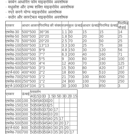
· कार्बन आधारित फोम माइक्रोवेव अवशोषक
· मधुकोश और उच्च शक्ति माइक्रोवेव अवशोषक
· स्प्रे करने योग्य माइक्रोवेव अवशोषक
· कठोर और कास्टेबल माइक्रोवेव अवशोषक
पिरामिड
प्रकार
आधार आकार
पिरामिड की संख्या
वज़न
कुल ऊंचाई
आधार ऊंचाई
पिरामिड ऊंचाई
चौड़ाई
एचजेड-30
500*500
36*36
1.1
30
15
15
14
एचजेड-50
500*500
20*20
1.8
50
20
30
25
एचजेड-70
500*500
20*20
2.5
70
20
50
25
एचजेड-100
500*500
13*13
3.3
100
25
75
38
एचजेड-150
500*500
9*9
4.8
150
30
120
56
एचजेड-200
500*500
7*7
6.3
200
40
160
71
एचजेड-300
500*500
5*5
9
300
60
240
100
एचजेड-400
500*500
4*4
12
400
70
330
125
एचजेड-500
500*500
3*3
15
500
80
420
167
हर्ट्ज-600
400*400
2*2
18
600
90
510
200
एचजेड-700
250*500
1*2
21
700
100
600
250
एचजेड-800
250*500
1*2
24
800
100
700
250
हर्ट्ज-1000
334*334
1*1
30
1000
150
850
3
परावर्तन
प्रकार
ऊंचाई
40
15
10
3
1.5
0.5
0.3
0.2
0.15
एचजेड-100
100
50
45
40
30
20
एचजेड-150
150
50
50
45
33
25
एचजेड-200
200
50
50
50
37
30
17
एचजेड-300
300
50
50
50
40
33
20
एचजेड-400
400
50
50
50
45
40
25
17
एचजेड-500
500
50
50
50
45
40
30
20
17
हर्ट्ज-600
600
50
50
50
50
40
30
25
20
एचजेड-700
700
50
50
50
50
43
35
30
20
17