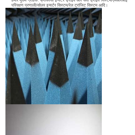
हमारे मुख्य ग्राहक: फ्रीक्वेंसी इन्वर्टर ड्राइव और सर्वो ड्राइव सिस्टम/एमआरआई
परिरक्षण प्रणाली/सोलर इन्वर्टर सिस्टम/रेल ट्रांजिट सिस्टम आदि।