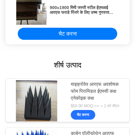
900x1900 मिमी जस्ती स्टील ईएमआई
आरएफ फराडे पिंजरे के लिए उच्च गुणवत्ता
आरएफ सुरक्षा कक्ष के लिए ढाला दरवाजा
चैट करना
शीर्ष उत्पाद
माइक्रोवेव आरएफ अवशोषक
फोम पिरामिडल ईएमसी कक्ष
एनेकोइक कक्ष
$50.00 MOQ:>> = 1 वर्ग मीटर
चैट करना
कार्बन पॉलीयूरेथेन आरएफ