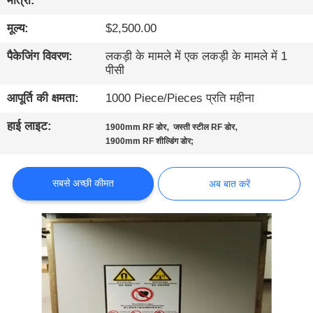
मात्रा:
गुणवत्ता
मूल्य:
$2,500.00
नियंत्रण
पैकेजिंग विवरण:
लकड़ी के मामले में एक लकड़ी के मामले में 1
पीसी
हमसे
संपर्क
आपूर्ति की क्षमता:
1000 Piece/Pieces प्रति महीना
करें
हाई लाइट:
,
,
1900mm RF डोर
जस्ती स्टील RF डोर
1900mm RF शील्डिंग डोर;
समाचार
सबसे अच्छी कीमत
अब बात करें
साइटमैप
गोपनीयता
नीति