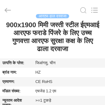
Changzhou
Haozhuo
Electronic
Co.,
Ltd..
All
आरएफ ढाल दरवाजा
Rights
Reserved.
900x1900 मिमी जस्ती स्टील ईएमआई
घर
आरएफ फराडे पिंजरे के लिए उच्च
उत्पादों
गुणवत्ता आरएफ सुरक्षा कक्ष के लिए
ढाला दरवाजा
हमारे
बारे
उत्पत्ति के प्लेस:
जिआंगसु, चीन
में
ब्रांड नाम:
HZ
प्रमाणन:
CE RoHS
फ़ैक्टरी
मॉडल संख्या:
एचजेड 1.2 एम
दौरा
न्यूनतम आदेश
>=1 टुकड़े