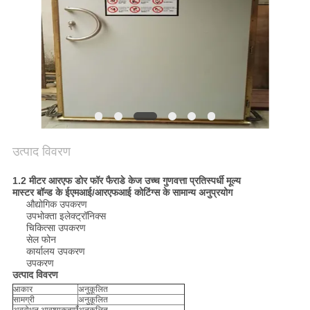
उत्पाद विवरण
1.2 मीटर आरएफ डोर फॉर फैराडे केज उच्च गुणवत्ता प्रतिस्पर्धी मूल्य
मास्टर बॉन्ड के ईएमआई/आरएफआई कोटिंग्स के सामान्य अनुप्रयोग
औद्योगिक उपकरण
उपभोक्ता इलेक्ट्रॉनिक्स
चिकित्सा उपकरण
सेल फोन
कार्यालय उपकरण
उपकरण
उत्पाद विवरण
आकार
अनुकूलित
सामग्री
अनुकूलित