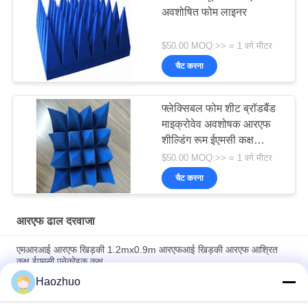
अवशोषित फोम लाइनर
$50.00 MOQ:>> = 1 वर्ग मीटर
चैट करना
फ्लेक्सिबल फोम शीट ब्रॉडबैंड
माइक्रोवेव अवशोषक आरएफ
शील्डिंग रूम ईएमसी कक्ष
एनेकोइक कक्ष
$50.00 MOQ:>> = 1 वर्ग मीटर
चैट करना
आरएफ ढाल दरवाजा
एमआरआई आरएफ खिड़की 1.2mx0.9m आरएफआई खिड़की आरएफ आश्रित
कक्ष ईएमसी एनेकोइक कक्ष
Haozhuo
एमआरआई आरएफ शील्डिंग ईएमसी एनोइक चैंबर के लिए स्विंग गैल्वेनाइज्ड स्टील
आरएफ शील्डेड डोर