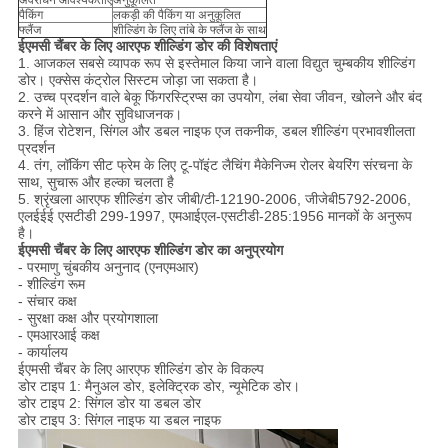
अवरोधन आवश्यकताएँ
अनुकूलित
पैकिंग
लकड़ी की पैकिंग या अनुकूलित
फ्लैंज
शील्डिंग के लिए तांबे के फ्लैंज के साथ
ईएमसी चैंबर के लिए आरएफ शील्डिंग डोर की विशेषताएं
1. आजकल सबसे व्यापक रूप से इस्तेमाल किया जाने वाला विद्युत चुम्बकीय शील्डिंग
डोर। एक्सेस कंट्रोल सिस्टम जोड़ा जा सकता है।
2. उच्च प्रदर्शन वाले बेकू फिंगरस्ट्रिप्स का उपयोग, लंबा सेवा जीवन, खोलने और बंद
करने में आसान और सुविधाजनक।
3. हिंज रोटेशन, सिंगल और डबल नाइफ एज तकनीक, डबल शील्डिंग प्रभावशीलता
प्रदर्शन
4. तंग, लॉकिंग सीट फ्रेम के लिए टू-पॉइंट लैचिंग मैकेनिज्म रोलर बेयरिंग संरचना के
साथ, सुचारू और हल्का चलता है
5. श्रृंखला आरएफ शील्डिंग डोर जीबी/टी-12190-2006, जीजेबी5792-2006,
एलईईई एसटीडी 299-1997, एमआईएल-एसटीडी-285:1956 मानकों के अनुरूप
है।
ईएमसी चैंबर के लिए आरएफ शील्डिंग डोर का अनुप्रयोग
- परमाणु चुंबकीय अनुनाद (एनएमआर)
- शील्डिंग रूम
- संचार कक्ष
- सुरक्षा कक्ष और प्रयोगशाला
- एमआरआई कक्ष
- कार्यालय
ईएमसी चैंबर के लिए आरएफ शील्डिंग डोर के विकल्प
डोर टाइप 1: मैनुअल डोर, इलेक्ट्रिक डोर, न्यूमेटिक डोर।
डोर टाइप 2: सिंगल डोर या डबल डोर
डोर टाइप 3: सिंगल नाइफ या डबल नाइफ