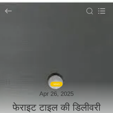
derlandse
ληνικά
日
本語
한국
दी
Türkçe
ndonesia
घर
iếng Việt
فارسی
Polski
उत्पादों
चीन
अच्छा
गुणवत्ता
हमारे
आरएफ
परिरक्षण
बारे
कक्ष
supplier.
Copyright
में
©
2021
-
2026
NEWS
Changzhou
Haozhuo
फ़ैक्टरी
Apr 26, 2025
Electronic
Co.,
दौरा
Ltd..
All
फेराइट टाइल की डिलीवरी
Rights
Reserved.