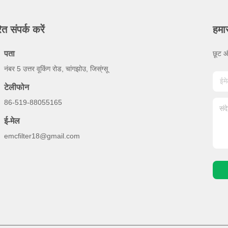
ित संपर्क करें
हमार
पता
छूट औ
नंबर 5 उत्तर वूकिंग रोड, चांगझोउ, जिस्ंग्सू
टेलीफोन
86-519-88055165
ई-मेल
emcfilter18@gmail.com