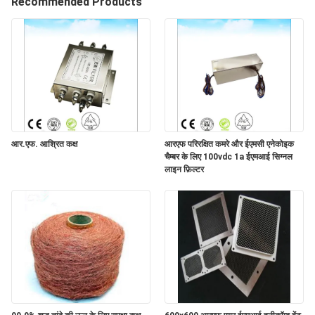
Recommended Products
गुणवत्ता
नियंत्रण
हमसे
संपर्क
करें
आर.एफ. आश्रित कक्ष
आरएफ परिरक्षित कमरे और ईएमसी एनेकोइक
चैम्बर के लिए 100vdc 1a ईएमआई सिग्नल
समाचार
लाइन फ़िल्टर
साइटमैप
गोपनीयता
नीति