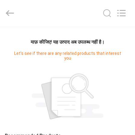
derlandse
ληνικά
日
本語
한국
दी
Türkçe
ndonesia
घर
iếng Việt
فارسی
Polski
माफ़ कीजिए! यह उत्पाद अब उपलब्ध नहीं है।
उत्पादों
Let's see if there are any related products that interest
you
चीन
अच्छा
गुणवत्ता
हमारे
आरएफ
परिरक्षण
बारे
कक्ष
supplier.
Copyright
में
©
2021
-
2026
Changzhou
Haozhuo
फ़ैक्टरी
Electronic
Co.,
दौरा
Ltd..
All
Rights
Reserved.