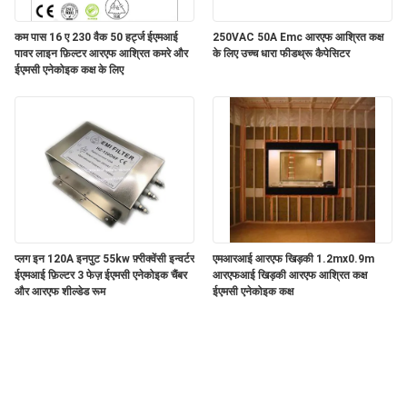
कम पास 16 ए 230 वैक 50 हर्ट्ज ईएमआई
250VAC 50A Emc आरएफ आश्रित कक्ष
पावर लाइन फ़िल्टर आरएफ आश्रित कमरे और
के लिए उच्च धारा फीडथ्रू कैपेसिटर
ईएमसी एनेकोइक कक्ष के लिए
प्लग इन 120A इनपुट 55kw फ़्रीक्वेंसी इन्वर्टर
एमआरआई आरएफ खिड़की 1.2mx0.9m
ईएमआई फ़िल्टर 3 फेज़ ईएमसी एनेकोइक चैंबर
आरएफआई खिड़की आरएफ आश्रित कक्ष
और आरएफ शील्डेड रूम
ईएमसी एनेकोइक कक्ष