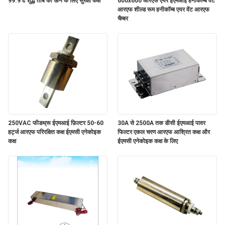
99.9% शुद्ध तांबे की ऊन के लिए सुरक्षा कक्ष
600x600 आरएफ एयर ईएमआई हनीकॉम्ब वेंट
आरएफ शील्ड रूम हनीकॉम्ब एयर वेंट आरएफ
चैम्बर
250VAC फीडथ्रू ईएमआई फ़िल्टर 50-60
30A से 2500A तक डीसी ईएमआई पावर
हर्ट्ज आरएफ परिरक्षित कक्ष ईएमसी एनेकोइक
फिल्टर एकल चरण आरएफ आश्रित कक्ष और
कक्ष
ईएमसी एनेकोइक कक्ष के लिए