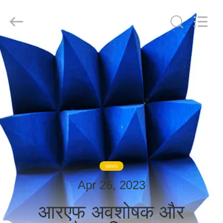
derlandse
ληνικά
日
本語
한국
दी
Türkçe
ndonesia
घर
iếng Việt
فارسی
Polski
उत्पादों
चीन
अच्छा
गुणवत्ता
हमारे
आरएफ
परिरक्षण
बारे
कक्ष
supplier.
Copyright
में
©
2021
-
2026
NEWS
Changzhou
Haozhuo
फ़ैक्टरी
Apr 26, 2023
Electronic
Co.,
दौरा
Ltd..
All
आरएफ अवशोषक और
Rights
Reserved.