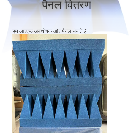
पैनल वितरण
गुणवत्ता
नियंत्रण
हम आरएफ अवशोषक और पैनल भेजते हैं
हमसे
संपर्क
करें
समाचार
साइटमैप
गोपनीयता
नीति