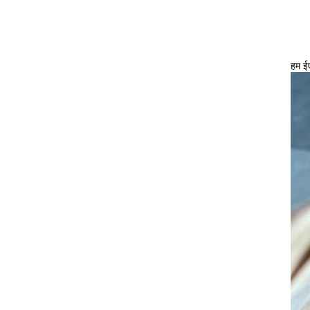
हम ईए