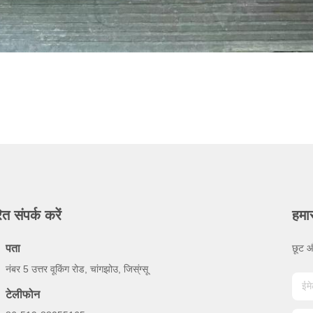
ित संपर्क करें
हमार
पता
छूट औ
नंबर 5 उत्तर वूकिंग रोड, चांगझोउ, जिस्ंग्सू
टेलीफोन