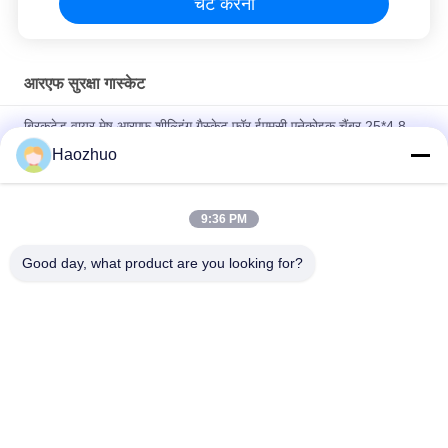
चैट करना
आरएफ सुरक्षा गास्केट
ब्रिकटेड वायर मेष आरएफ शील्डिंग गैस्केट फॉर ईएमसी एनेकोइक चैंबर 25*4.8
आरएफ शील्डिंग रूम ईएमसी एनेकोइक चैंबर
Haozhuo
आरएफ निष्क्रिय कम पास ईएमआई फ़िल्टर डिजाइन 3 चरण लाइन फ़िल्टर डीसी
शोर फ़िल्टर 1A-1000A
9:36 PM
आरएफ शील्डिंग रूम के लिए अनुकूलित BeCu फिंगर स्ट्रिप
Good day, what product are you looking for?
लोकप्रिय श्रेणियां
सभी
आरएफ परिरक्षण कक्ष
ईएमसी एनेकोइक चैंबर
श्री फैराडे पिंजरा
आरएफ सुरक्षा बॉक्स