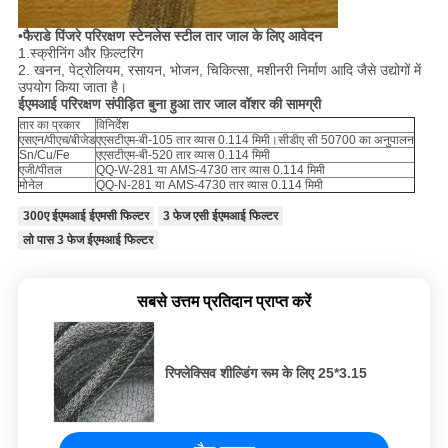
•फैराडे पिंजरे परिरक्षण स्टेनलेस स्टील तार जाल के लिए आवेदन
1.स्क्रीनिंग और फ़िल्टरिंग
2. खनन, पेट्रोलियम, रसायन, भोजन, चिकित्सा, मशीनरी निर्माण आदि जैसे उद्योगों में
उपयोग किया जाता है।
ईएमआई परिरक्षण संपीड़ित बुना हुआ तार जाल वॉशर की सामग्री
तार का प्रकार
विनिर्देश
एसएन/पीएच/बीजेड
एएसटीएम-बी-105 तार व्यास 0.114 मिमी।सीडीए सी 50700 का अनुपालन
Sn/Cu/Fe
एएसटीएम-बी-520 तार व्यास 0.114 मिमी
एजी/पीतल
QQ-W-281 या AMS-4730 तार व्यास 0.114 मिमी
मोनेल
QQ-N-281 या AMS-4730 तार व्यास 0.114 मिमी
300ए ईएमआई ईएमसी फिल्टर
3 फेज एसी ईएमआई फिल्टर
लो पास 3 फेज ईएमआई फिल्टर
सबसे उत्तम प्रतिदान प्राप्त करें
रिफ्लेक्सिव शील्डिंग रूम के लिए 25*3.15