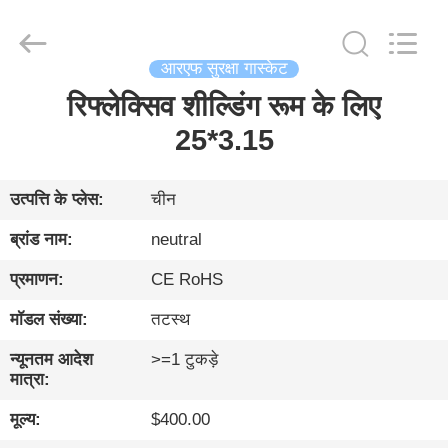
Changzhou
Haozhuo
Electronic
Co.,
Ltd..
All
आरएफ सुरक्षा गास्केट
Rights
Reserved.
रिफ्लेक्सिव शील्डिंग रूम के लिए
घर
25*3.15
उत्पादों
उत्पत्ति के प्लेस:
चीन
हमारे
ब्रांड नाम:
neutral
बारे
प्रमाणन:
CE RoHS
में
मॉडल संख्या:
तटस्थ
फ़ैक्टरी
न्यूनतम आदेश
>=1 टुकड़े
मात्रा:
दौरा
मूल्य:
$400.00