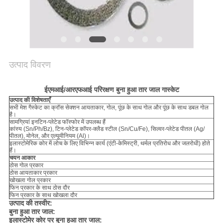
उत्पाद विवरण
ईएमआई/आरएफआई परिरक्षण बुना हुआ तार जाल गास्केट
उत्पाद की विशेषताएँ
सभी मेश गैस्केट का क्रॉस सेक्शन आयताकार, गोल, पूंछ के साथ गोल और पूंछ के साथ डबल गोल
है।
सामग्रियां इनटिन-प्लेटेड फॉस्फोर में उपलब्ध हैं
कांस्य (Sn/Ph/Bz), टिन-प्लेटेड कॉपर-क्लैड स्टील (Sn/Cu/Fe), सिल्वर-प्लेटेड पीतल (Ag/
पीतल), मोनेल, और एल्यूमीनियम (Al)।
इलास्टोमेरिक कोर में लोच के लिए विभिन्न कार्य (एंटी-केमिस्ट्री, थर्मल प्रतिरोध और जलरोधी) होते
हैं।
चयन आकार
ठोस गोल प्रकार
ठोस आयताकार प्रकार
खोखला गोल प्रकार
फिन प्रकार के साथ ठोस दौर
फिन प्रकार के साथ खोखला दौर
उत्पाद की तस्वीर:
बुना हुआ तार जाल:
इलास्टोमेर कोर पर बुना हुआ तार जाल: