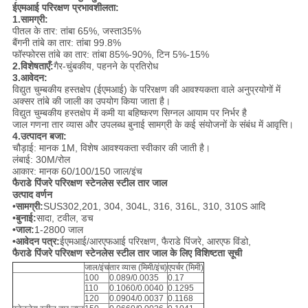
ईएमआई परिरक्षण प्रभावशीलता:
1.सामग्री:
पीतल के तार: तांबा 65%, जस्ता35%
बैंगनी तांबे का तार: तांबा 99.8%
फॉस्फोरस तांबे का तार: तांबा 85%-90%, टिन 5%-15%
2.विशेषताएँ:
गैर-चुंबकीय, पहनने के प्रतिरोध
3.आवेदन:
विद्युत चुम्बकीय हस्तक्षेप (ईएमआई) के परिरक्षण की आवश्यकता वाले अनुप्रयोगों में
अक्सर तांबे की जाली का उपयोग किया जाता है।
विद्युत चुम्बकीय हस्तक्षेप में कमी या बहिष्करण सिग्नल आयाम पर निर्भर है
जाल गणना तार व्यास और उपलब्ध बुनाई सामग्री के कई संयोजनों के संबंध में आवृत्ति।
4.उत्पादन बजा:
चौड़ाई: मानक 1M, विशेष आवश्यकता स्वीकार की जाती है।
लंबाई: 30M/रोल
आकार: मानक 60/100/150 जाल/इंच
फैराडे पिंजरे परिरक्षण स्टेनलेस स्टील तार जाल
उत्पाद वर्णन
•
सामग्री:
SUS302,201, 304, 304L, 316, 316L, 310, 310S आदि
•
बुनाई:
सादा, टवील, डच
•
जाल:
1-2800 जाल
•
आवेदन पत्र:
ईएमआई/आरएफआई परिरक्षण, फैराडे पिंजरे, आरएफ विंडो,
फैराडे पिंजरे परिरक्षण स्टेनलेस स्टील तार जाल के लिए विशिष्टता सूची
जाल/इंच
तार व्यास (मिमी/इंच)
एपर्चर (मिमी)
100
0.089/0.0035
0.17
110
0.1060/0.0040
0.1295
120
0.0904/0.0037
0.1168