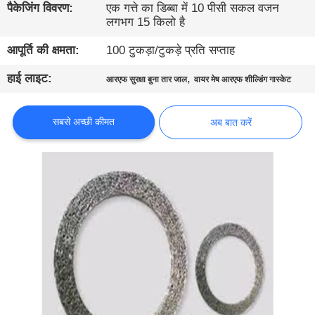
गुणवत्ता
पैकेजिंग विवरण:
एक गत्ते का डिब्बा में 10 पीसी सकल वजन
लगभग 15 किलो है
नियंत्रण
आपूर्ति की क्षमता:
100 टुकड़ा/टुकड़े प्रति सप्ताह
हमसे
हाई लाइट:
,
आरएफ सुरक्षा बुना तार जाल
वायर मेष आरएफ शील्डिंग गास्केट
संपर्क
करें
सबसे अच्छी कीमत
अब बात करें
समाचार
साइटमैप
गोपनीयता
नीति