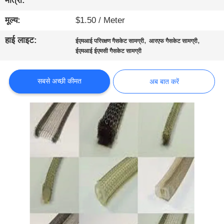
मात्रा:
गुणवत्ता
मूल्य:
$1.50 / Meter
नियंत्रण
हाई लाइट:
,
,
ईएमआई परिरक्षण गैसकेट सामग्री
आरएफ गैसकेट सामग्री
ईएमआई ईएमसी गैसकेट सामग्री
हमसे
संपर्क
सबसे अच्छी कीमत
अब बात करें
करें
समाचार
साइटमैप
गोपनीयता
नीति