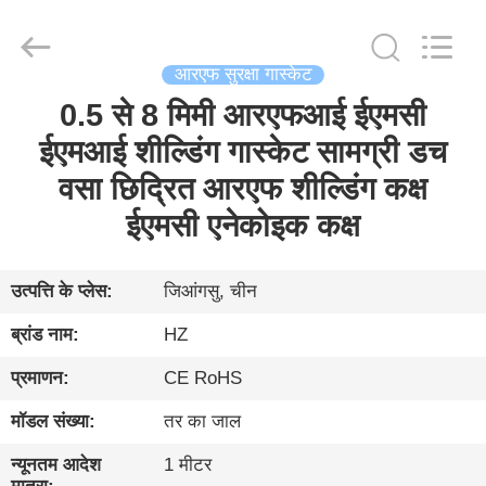
Changzhou
Haozhuo
Electronic
Co.,
Ltd..
All
आरएफ सुरक्षा गास्केट
Rights
Reserved.
0.5 से 8 मिमी आरएफआई ईएमसी
घर
ईएमआई शील्डिंग गास्केट सामग्री डच
उत्पादों
वसा छिद्रित आरएफ शील्डिंग कक्ष
ईएमसी एनेकोइक कक्ष
हमारे
बारे
उत्पत्ति के प्लेस:
जिआंगसु, चीन
में
ब्रांड नाम:
HZ
प्रमाणन:
CE RoHS
फ़ैक्टरी
मॉडल संख्या:
तर का जाल
दौरा
न्यूनतम आदेश
1 मीटर