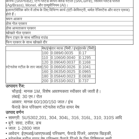
कांस्य (Sn/Ph/Bz), टिन-प्लेटेड कॉपर-क्लैड स्टील (Sn/Cu/Fe), सिल्वर-प्लेटेड पीतल
(Ag/Brass), Monel, और एल्यूमीनियम (Al)।
इलास्टोमेरिक कोर में लोच के लिए विभिन्न कार्य (एंटी-केमिस्ट्री, थर्मल रेजिस्टेंस और वाटर प्रूफ)
होते हैं।
चयन आकार
ठोस गोल प्रकार
ठोस आयताकार प्रकार
खोखले गोल प्रकार
फिन टाइप के साथ सॉलिड राउंड
फिन प्रकार के साथ खोखले दौर
मेष/इंच
तार व्यास (मिमी / इंच)
एपर्चर (मिमी)
100
0.089/0.0035
0.17
110
0.1060/0.0040
0.1295
120
0.0904/0.0037
0.1168
स्टेनलेस स्टील के तार जाल
150
0.0660/0.0026
0.1041
160
0.0635/0.0025
0.0965
180
0.0584/0.0023
0.0838
200
0.0533/0.0021
0.737
उत्पादन रेंज:
चौड़ाई: मानक 1M, विशेष आवश्यकता स्वीकार की जाती है।
लंबाई: 30 एम / रोल
आकार: मानक 60/100/150 जाल / इंच
फैराडे केज परिरक्षण स्टेनलेस स्टील वायर मेष
उत्पाद वर्णन
• सामग्री: SUS302,201, 304, 304L, 316, 316L, 310, 310S आदि
• बुनें: सादा, टवील, डच
• जाल: 1-2800 जाल
• आवेदन: ईएमआई/आरएफआई परिरक्षण, फैराडे पिंजरे, आरएफ खिड़की,
• स्टेनलेस स्टील वायर मेष परिरक्षण फैराडे पिंजरे के लिए विशिष्टता सूची