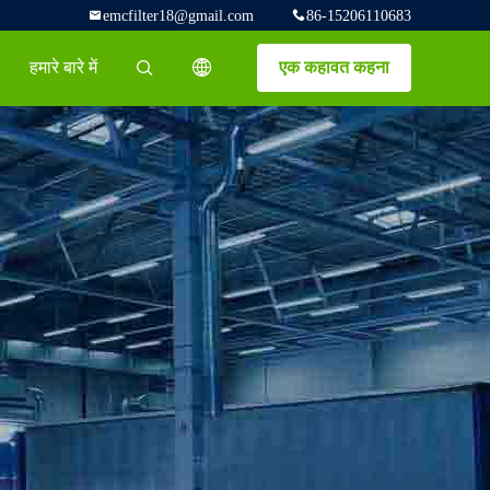
emcfilter18@gmail.com
86-15206110683
हमारे बारे में
एक कहावत कहना
描述