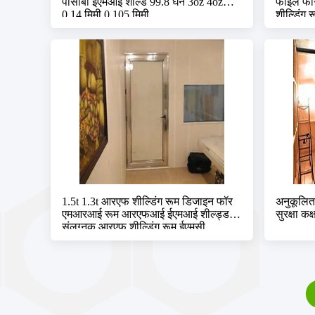
पीसीबी ईएमआई शील्ड 99.8 घन ​​3oz 4oz
फोइल फॉ
0.14 मिमी 0.105 मिमी
शील्डिंग
1.5t 1.3t आरएफ शील्डिंग रूम डिजाइन फॉर
अनुकूलि
एमआरआई रूम आरएफआई ईएमआई शील्ड्ड
सुरक्षा कक्
संलग्नक आरएफ शील्डिंग रूम ईएमसी
एनेकोइक चैंबर