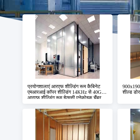
प्रयोगशालाएं आरएफ शील्डिंग रूम कैबिनेट
900x1900
एमआरआई कॉपर शील्डिंग 14KHz से 40GHz
शील्ड डो
आरएफ शील्डिंग रूम ईएमसी एनेकोइक चैंबर