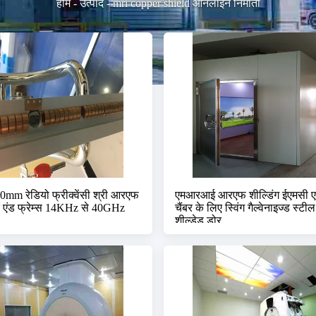
होम
-
उत्पाद
-
mri copper shield ऑनलाइन निर्माता
mm रेडियो फ्रीक्वेंसी श्री आरएफ
एमआरआई आरएफ शील्डिंग ईएमसी 
र एंड फ्रेम्स 14KHz से 40GHz
चैंबर के लिए स्विंग गैल्वेनाइज्ड स्
शील्डेड डोर