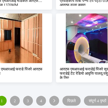
र एमआरआई मेडिकल आरएफ
प्रवाहकीय तांबा पन्नी टेप पट्टी 0.0
 रूम 1370MM
आरएफ ढाला कमरा
त एमआरआई फराडे पिंजरे आरएफ
आरएफ एमआरआई फराडेई पिंजरे सुरक
ष
फराडेई टेंट रेडियो आवृत्ति पालतू पश
के लिए
1
2
3
4
पिछले
संपूर्ण 4 पृष्ठों