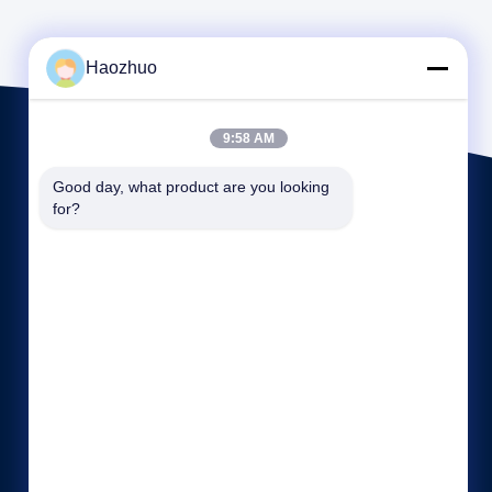
Haozhuo
9:58 AM
Good day, what product are you looking 
for?
कंपनी प्रोफ़ाइल
फैक्टरी यात्रा
गुणवत्ता नियंत्रण
साइटमैप
गोपनीयता नीति
हमसे संपर्क करें