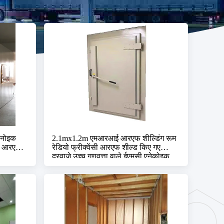
एनोइक
2.1mx1.2m एमआरआई आरएफ शील्डिंग रूम
टील आरएफ
रेडियो फ्रीक्वेंसी आरएफ शील्ड किए गए
दरवाजे उच्च गुणवत्ता वाले ईएमसी एनेकोइक
कक्ष आरएफ शील्डिंग रूम