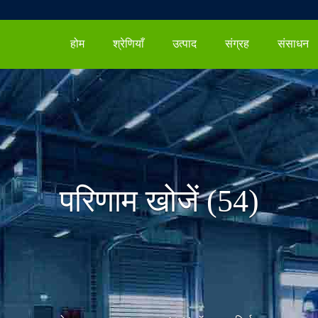
होम
श्रेणियाँ
उत्पाद
संग्रह
संसाधन
परिणाम खोजें (54)