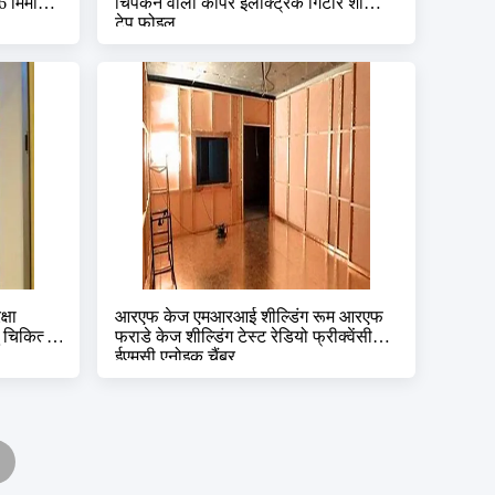
6 मिमी
चिपकने वाला कॉपर इलेक्ट्रिक गिटार शील्डिंग
टेप फोइल
्षा
आरएफ केज एमआरआई शील्डिंग रूम आरएफ
ु चिकित्सा
फराडे केज शील्डिंग टेस्ट रेडियो फ्रीक्वेंसी
ईएमसी एनोइक चैंबर