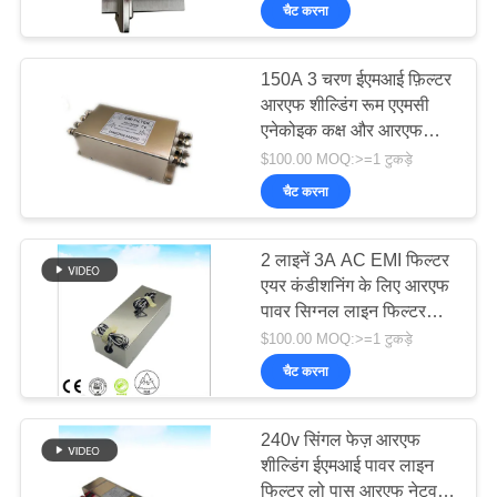
गुणवत्ता
चैट करना
नियंत्रण
150A 3 चरण ईएमआई फ़िल्टर
20
आरएफ शील्डिंग रूम एएमसी
हमसे
एनेकोइक कक्ष और आरएफ
ईएमआई फीडथ्रू फ़िल्टर
संपर्क
शील्ड रूम
$100.00 MOQ:>=1 टुकड़े
करें
चैट करना
2 लाइनें 3A AC EMI फिल्टर
समाचार
एयर कंडीशनिंग के लिए आरएफ
पावर सिग्नल लाइन फिल्टर
30
साइटमैप
आरएफ स्कैनिंग रूम आरएफ
$100.00 MOQ:>=1 टुकड़े
स्कैल्ड रूम
चैट करना
पिरामिड अवशोषक
गोपनीयता
240v सिंगल फेज़ आरएफ
नीति
शील्डिंग ईएमआई पावर लाइन
फिल्टर लो पास आरएफ नेटवर्क