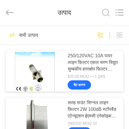
Changzhou
Haozhuo
Electronic
उत्पाद
Co.,
Ltd..
All
Rights
Reserved.
घर
47
सभी उत्पाद
ईएमआई पावर लाइन
उत्पादों
फ़िल्टर
250/120VAC 10A पावर
लाइन फ़िल्टर एकल चरण विद्युत
हमारे
चुम्बकीय हस्तक्षेप फ़िल्टर
बारे
आरएफ बंद कमरे
$25.00 MOQ:>=1 टुकड़े
में
चैट करना
34
सतह माउंट सिग्नल लाइन
फ़ैक्टरी
सिग्नल लाइन फ़िल्टर
फ़िल्टर 2W 100dB स्टॉपबैंड
दौरा
एटेन्यूएशन ईएमसी एनेकोइक
चैंबर आरएफ आश्रित कक्ष
300USD MOQ:10