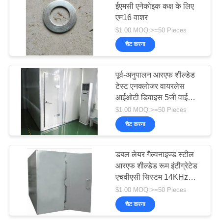
ईएमसी एनेकोइक कक्ष के लिए
एम16 वाशर
30
$1.00 MOQ:>=50 Pieces
आरएफ शील्डिंग कॉपर
चैट करना
फ़ॉइल
पूर्व-अनुपालन आरएफ शील्डेड
टेस्ट एनक्लोजर वायरलेस
आईओटी डिवाइस 5जी वाईफाई
ब्लूटूथ कॉम्पैक्ट चैंबर
$1.00 MOQ:>=50 Pieces
चैट करना
11
डबल लेयर गैल्वनाइज्ड स्टील
हनीकॉम्ब एयर वेंट
आरएफ शील्डेड रूम इंटीग्रेटेड
एचवीएसी सिस्टम 14KHz
40GHz क्षीणन
$1.00 MOQ:>=50 Pieces
चैट करना