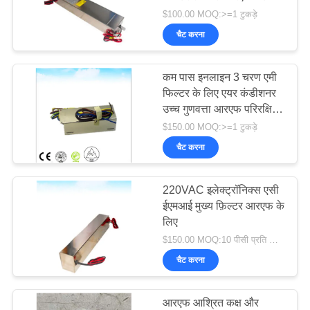
आरएफ शील्डेड रूम
$100.00 MOQ:>=1 टुकड़े
चैट करना
17
कम पास इनलाइन 3 चरण एमी
फेराइट टाइल अवशोषक
फिल्टर के लिए एयर कंडीशनर
उच्च गुणवत्ता आरएफ परिरक्षित
कमरे आरएफ परिरक्षित कमरे
$150.00 MOQ:>=1 टुकड़े
चैट करना
220VAC इलेक्ट्रॉनिक्स एसी
35
ईएमआई मुख्य फ़िल्टर आरएफ के
लिए
आरएफ सुरक्षा गास्केट
$150.00 MOQ:10 पीसी प्रति ऑर्डर
चैट करना
आरएफ आश्रित कक्ष और