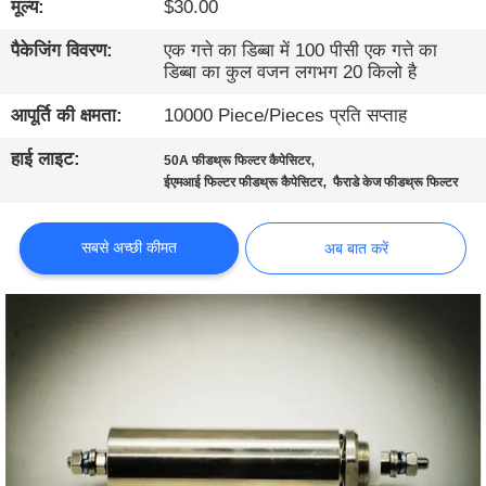
मूल्य:
$30.00
गुणवत्ता
नियंत्रण
पैकेजिंग विवरण:
एक गत्ते का डिब्बा में 100 पीसी एक गत्ते का
डिब्बा का कुल वजन लगभग 20 किलो है
हमसे
आपूर्ति की क्षमता:
10000 Piece/Pieces प्रति सप्ताह
संपर्क
हाई लाइट:
,
50A फीडथ्रू फिल्टर कैपेसिटर
,
ईएमआई फिल्टर फीडथ्रू कैपेसिटर
फैराडे केज फीडथ्रू फिल्टर
करें
सबसे अच्छी कीमत
अब बात करें
समाचार
साइटमैप
गोपनीयता
नीति