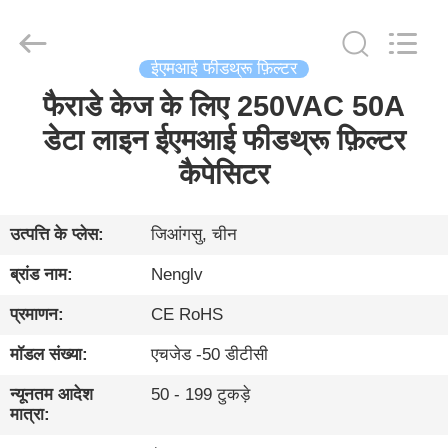
Changzhou
Haozhuo
Electronic
Co.,
Ltd..
All
ईएमआई फीडथ्रू फ़िल्टर
Rights
Reserved.
फैराडे केज के लिए 250VAC 50A
घर
डेटा लाइन ईएमआई फीडथ्रू फ़िल्टर
उत्पादों
कैपेसिटर
हमारे
उत्पत्ति के प्लेस:
जिआंगसु, चीन
बारे
ब्रांड नाम:
Nenglv
में
प्रमाणन:
CE RoHS
मॉडल संख्या:
एचजेड -50 डीटीसी
फ़ैक्टरी
दौरा
न्यूनतम आदेश
50 - 199 टुकड़े
मात्रा: