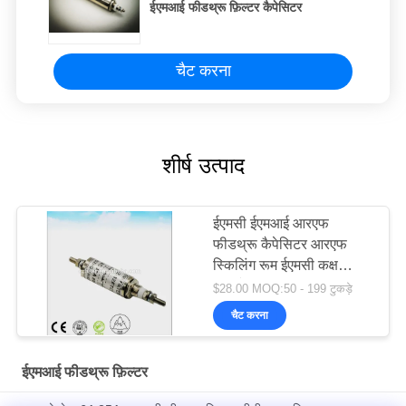
ईएमआई फीडथ्रू फ़िल्टर कैपेसिटर
चैट करना
शीर्ष उत्पाद
ईएमसी ईएमआई आरएफ
फीडथ्रू कैपेसिटर आरएफ
स्किलिंग रूम ईएमसी कक्ष
एनीकोइक कक्ष
$28.00 MOQ:50 - 199 टुकड़े
चैट करना
ईएमआई फीडथ्रू फ़िल्टर