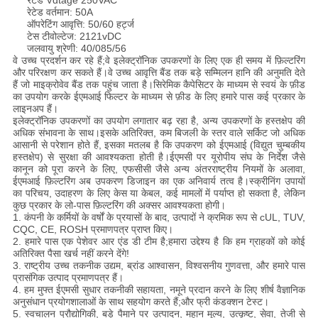
रेटेड Vdtage 250VAC
रेटेड वर्तमान: 50A
ऑपरेटिंग आवृत्ति: 50/60 हर्ट्ज
टेस टीवोल्टेज: 2121vDC
जलवायु श्रेणी: 40/085/56
वे उच्च प्रदर्शन कर रहे हैं;वे इलेक्ट्रॉनिक उपकरणों के लिए एक ही समय में फ़िल्टरिंग
और परिरक्षण कर सकते हैं।वे उच्च आवृत्ति बैंड तक बड़े सम्मिलन हानि की अनुमति देते
हैं जो माइक्रोवेव बैंड तक पहुंच जाता है।सिरेमिक कैपेसिटर के माध्यम से स्वयं के फ़ीड
का उपयोग करके ईएमआई फिल्टर के माध्यम से फ़ीड के लिए हमारे पास कई प्रकार के
लाइनअप हैं।
इलेक्ट्रॉनिक उपकरणों का उपयोग लगातार बढ़ रहा है, अन्य उपकरणों के हस्तक्षेप की
अधिक संभावना के साथ।इसके अतिरिक्त, कम बिजली के स्तर वाले सर्किट जो अधिक
आसानी से परेशान होते हैं, इसका मतलब है कि उपकरण को ईएमआई (विद्युत चुम्बकीय
हस्तक्षेप) से सुरक्षा की आवश्यकता होती है।ईएमसी पर यूरोपीय संघ के निर्देश जैसे
कानून को पूरा करने के लिए, एफसीसी जैसे अन्य अंतरराष्ट्रीय नियमों के अलावा,
ईएमआई फ़िल्टरिंग अब उपकरण डिजाइन का एक अनिवार्य तत्व है।स्क्रीनिंग उपायों
का परिचय, उदाहरण के लिए केस या केबल, कई मामलों में पर्याप्त हो सकता है, लेकिन
कुछ प्रकार के लो-पास फ़िल्टरिंग की अक्सर आवश्यकता होगी।
1. कंपनी के कर्मियों के वर्षों के प्रयासों के बाद, उत्पादों ने क्रमिक रूप से cUL, TUV,
CQC, CE, ROSH प्रमाणपत्र प्राप्त किए।
2. हमारे पास एक पेशेवर आर एंड डी टीम है;हमारा उद्देश्य है कि हम ग्राहकों को कोई
अतिरिक्त पैसा खर्च नहीं करने देंगे!
3. राष्ट्रीय उच्च तकनीक उद्यम, ब्रांड आश्वासन, विश्वसनीय गुणवत्ता, और हमारे पास
प्रासंगिक उत्पाद प्रमाणपत्र हैं।
4. हम मुफ्त ईएमसी सुधार तकनीकी सहायता, नमूने प्रदान करने के लिए शीर्ष वैज्ञानिक
अनुसंधान प्रयोगशालाओं के साथ सहयोग करते हैं;और फ्री कंडक्शन टेस्ट।
5. स्वचालन प्रौद्योगिकी, बड़े पैमाने पर उत्पादन, महान मूल्य, उत्कृष्ट, सेवा, तेजी से