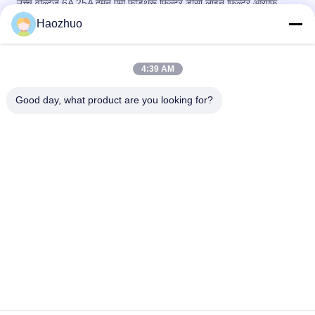
उच्च वोल्टेज 6A 25A दमन एमी फीडथ्रू फिल्टर डीसी लाइन फिल्टर आरएफ
शील्डिंग रूम और ईएमसी एनेकोइक कक्ष
Haozhuo
फैराडे केज के लिए 250VAC 50A डेटा लाइन ईएमआई फीडथ्रू फ़िल्टर कैपेसिटर
4:39 AM
100 एम्प 600VDC लो पास ईएमआई फीडथ्रू फ़िल्टर थ्रेडेड स्टड टर्मिनल
ईएमसी एनोइक चैंबर और आरएफ शील्डिंग रूम के साथ
Good day, what product are you looking for?
लोकप्रिय श्रेणियां
सभी
आरएफ परिरक्षण कक्ष
ईएमसी एनेकोइक चैंबर
श्री फैराडे पिंजरा
आरएफ सुरक्षा बॉक्स
ईएमआई पावर लाइन 
सिग्नल लाइन फ़िल्टर
फ़िल्टर
ईएमआई फीडथ्रू फ़िल्टर
आरएफ ढाल दरवाजा