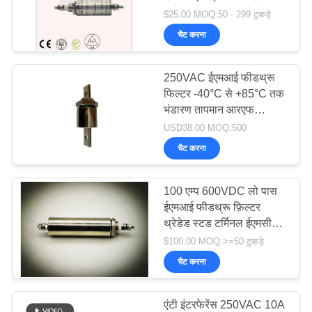
आरएफ शील्डिंग रूम और
$25.00 MOQ:50 - 299 टुकड़े
ईएमसी एनोइक चैंबर
चैट करना
250VAC ईएमआई फीडथ्रू
फिल्टर -40°C से +85°C तक
भंडारण तापमान आरएफ
शील्डिंग रूम emc एनेकोइक
USD38.00 MOQ:500
चैंबर
चैट करना
100 एम्प 600VDC लो पास
ईएमआई फीडथ्रू फ़िल्टर
थ्रेडेड स्टड टर्मिनल ईएमसी
एनोइक चैंबर और आरएफ
$100.00 MOQ:>=50 टुकड़े
शील्डिंग रूम के साथ
चैट करना
एंटी इंटरफेरेंस 250VAC 10A