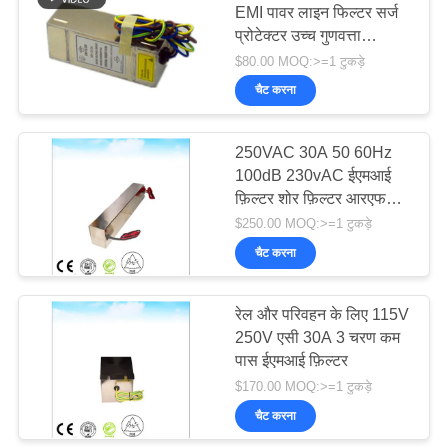
EMI पावर लाइन फिल्टर सर्ज
प्रोटेक्टर उच्च गुणवत्ता
एमआरआई आरएफ केज
$80.00 MOQ:>=1 टुकड़े
चैट करना
250VAC 30A 50 60Hz
100dB 230vAC ईएमआई
फ़िल्टर शोर फ़िल्टर आरएफ
शील्डिंग रूम ईएमसी एनेकोइक
$250.00 MOQ:>=1 टुकड़े
कक्ष
चैट करना
रेल और परिवहन के लिए 115V
250V एसी 30A 3 चरण कम
पास ईएमआई फ़िल्टर
$170.00 MOQ:>=1 टुकड़े
चैट करना