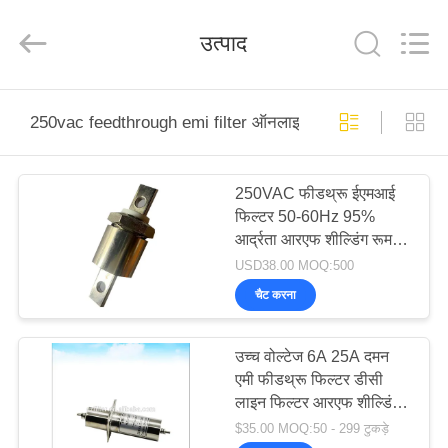
derlandse
ληνικά
日
उत्पाद
本語
한국
दी
Türkçe
ndonesia
घर
iếng Việt
فارسی
250vac feedthrough emi filter ऑनलाइन निर्माण
Polski
उत्पादों
250VAC फीडथ्रू ईएमआई
चीन
अच्छा
फिल्टर 50-60Hz 95%
गुणवत्ता
हमारे
आरएफ
आर्द्रता आरएफ शील्डिंग रूम
परिरक्षण
बारे
कक्ष
ईएमसी एनोइक चैंबर
USD38.00 MOQ:500
supplier.
Copyright
में
चैट करना
©
2021
-
2026
Changzhou
उच्च वोल्टेज 6A 25A दमन
Haozhuo
फ़ैक्टरी
Electronic
एमी फीडथ्रू फिल्टर डीसी
Co.,
दौरा
Ltd..
लाइन फिल्टर आरएफ शील्डिंग
All
Rights
रूम और ईएमसी एनेकोइक कक्ष
Reserved.
$35.00 MOQ:50 - 299 टुकड़े