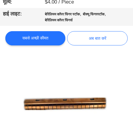
मूल्य:
$4.00 / Piece
गुणवत्ता
नियंत्रण
हाई लाइट:
,
,
बेरिलियम कॉपर फिंगर स्टॉक
बीक्यू फिंगरस्टॉक
बेरिलियम कॉपर फिंगर्स
हमसे
सबसे अच्छी कीमत
अब बात करें
संपर्क
करें
समाचार
साइटमैप
गोपनीयता
नीति