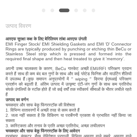
उत्पाद विवरण
आरएफ सुरक्षा कक्ष के लिए बेरिलियम तांबा आरएफ उंगली
EMI Finger Stock/ EMI Shielding Gaskets and EMI ‘D’ Connector
Rings are typically produced by punching or etching thin BeCu or
Stainless Steel strip which is pressed and formed into the
required final shape and then heat treated to give it ‘memory’.
अपनी उच्च चालकता के कारण, BeCu गास्केट अच्छी EMI/RFI परिरक्षण प्रदान
करते हैं साथ ही कम बंद बल गुणों के साथ और कई प्लेटेड फिनिश और माउंटिंग शैलियों
में उपलब्ध हैं।कुछ समापन अनुप्रयोगों में ′′ wiping ′′ क्रिया ईएमआई परिरक्षण
प्रदर्शन को बढ़ाती है. अंतिम उत्पाद में उत्कृष्ट एंटी-जंग गुणों के साथ कम प्रतिरोध
संपर्क उंगलियों के स्टॉक होते हैं जो कई वर्षों तक स्वीकार्य सीमाओं के भीतर लचीले रहते
हैं
उत्पाद का वर्णन
चमकदार और साफ बेकू फिंगरस्टॉक की विशेषता
1. विभिन्न वातावरणों में अच्छी तरह से काम करते हैं
2. जला नहीं सकता है कि विकिरण या पराबैंगनी प्रकाश से प्रभावित नहीं किया जा
सकता
3. कास्टिकता और तनाव के प्रति अच्छा प्रतिरोध, अच्छा लचीलापन
चमकदार और साफ बेकू फिंगरस्टॉक के लिए आवेदन
दूरसंचार, कंप्यूटर, सैन्य नेविगेशन प्रणाली, विभिन्न आवरण वाले कमरे, आवरण वाले