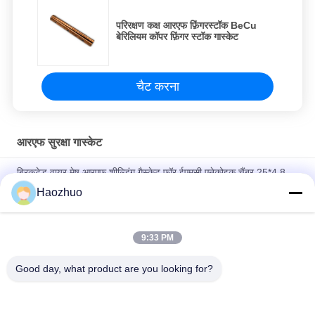
परिरक्षण कक्ष आरएफ फ़िंगरस्टॉक BeCu
बेरिलियम कॉपर फ़िंगर स्टॉक गास्केट
चैट करना
आरएफ सुरक्षा गास्केट
ब्रिकटेड वायर मेष आरएफ शील्डिंग गैस्केट फॉर ईएमसी एनेकोइक चैंबर 25*4.8
आरएफ शील्डिंग रूम ईएमसी एनेकोइक चैंबर
Haozhuo
आरएफ निष्क्रिय कम पास ईएमआई फ़िल्टर डिजाइन 3 चरण लाइन फ़िल्टर डीसी
शोर फ़िल्टर 1A-1000A
9:33 PM
आरएफ शील्डिंग रूम के लिए अनुकूलित BeCu फिंगर स्ट्रिप
Good day, what product are you looking for?
लोकप्रिय श्रेणियां
सभी