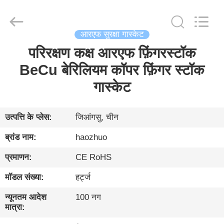
Changzhou
Haozhuo
Electronic
Co.,
Ltd..
All
आरएफ सुरक्षा गास्केट
Rights
Reserved.
परिरक्षण कक्ष आरएफ फ़िंगरस्टॉक
घर
BeCu बेरिलियम कॉपर फ़िंगर स्टॉक
उत्पादों
गास्केट
हमारे
उत्पत्ति के प्लेस:
जिआंगसु, चीन
बारे
ब्रांड नाम:
haozhuo
में
प्रमाणन:
CE RoHS
मॉडल संख्या:
हर्ट्ज
फ़ैक्टरी
दौरा
न्यूनतम आदेश
100 नग
मात्रा: