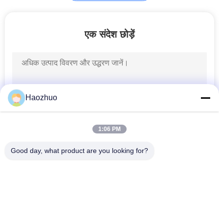
ईएमसी एनेकोइक चैंबर
एक संदेश छोड़ें
Haozhuo
1:06 PM
Good day, what product are you looking for?
लोकप्रिय श्रेणियां
सभी
ईएमआई पावर लाइन 
सिग्नल लाइन फ़िल्टर
फ़िल्टर