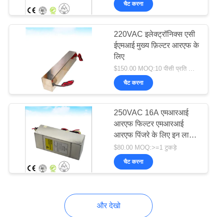
चैट करना
7
श्री फैराडे पिंजरा
220VAC इलेक्ट्रॉनिक्स एसी
ईएमआई मुख्य फ़िल्टर आरएफ के
लिए
$150.00 MOQ:10 पीसी प्रति ऑर्डर
चैट करना
21
250VAC 16A एमआरआई
आरएफ फिल्टर एमआरआई
आरएफ पिंजरे के लिए इन लाइन
आरएफ परिरक्षण कक्ष
पावर फिल्टर आरएफ शील्डिंग
$80.00 MOQ:>=1 टुकड़े
रूम ईएमसी एनेकोइक कक्ष
चैट करना
और देखो
8