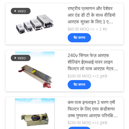
राष्ट्रीय प्रमाणन और पेशेवर
5
आर एंड डी टी के साथ वीडियो
आरएफ सुरक्षा के लिए 1 ए
आरएफ सुरक्षा बॉक्स
ईएमआई पावर लाइन फिल्टर
$60.00 MOQ:>> = 1 सेट
चैट करना
240v सिंगल फेज़ आरएफ
शील्डिंग ईएमआई पावर लाइन
फिल्टर लो पास आरएफ नेटवर्क
17
आरएफ शील्डेड रूम
$100.00 MOQ:>=1 टुकड़े
चैट करना
आरएफ ढाल दरवाजा
कम पास इनलाइन 3 चरण एमी
फिल्टर के लिए एयर कंडीशनर
उच्च गुणवत्ता आरएफ परिरक्षित
कमरे आरएफ परिरक्षित कमरे
$150.00 MOQ:>=1 टुकड़े