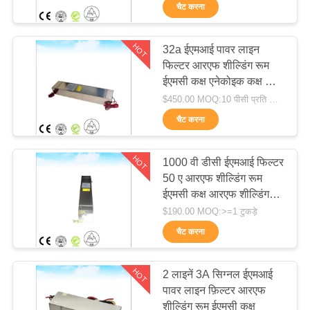
गुणवत्ता
चैट करना
नियंत्रण
HOT
32a ईएमआई पावर लाइन
19
फिल्टर आरएफ शील्डिंग रूम
हमसे
ईएमसी कक्ष एनेकोइक कक्ष के
ईएमआई फीडथ्रू फ़िल्टर
संपर्क
लिए
$450.00 MOQ:10 पीसी प्रति ऑर्डर
करें
चैट करना
HOT
1000 वी डीसी ईएमआई फिल्टर
समाचार
50 ए आरएफ शील्डिंग रूम
ईएमसी कक्ष आरएफ शील्डिंग
31
साइटमैप
रूम ईएमसी कक्ष
$190.00 MOQ:>=1 टुकड़े
चैट करना
पिरामिड अवशोषक
गोपनीयता
HOT
2 लाइनें 3A सिग्नल ईएमआई
नीति
पावर लाइन फ़िल्टर आरएफ
शील्डिंग रूम ईएमसी कक्ष