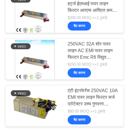
हर्ट्ज ईएमआई पावर लाइन
फ़िल्टर आरएफ आश्रित कमरे
25
और ईएमसी एनेकोइक कक्ष के
$200.00 MOQ:>=1 टुकड़े
लिए
आरएफ शील्डिंग कॉपर
चैट करना
फ़ॉइल
250VAC 32A शोर पावर
लाइन AC EMI पावर लाइन
फिल्टर Emc Rfi विद्युत
40GHz तक
$250.00 MOQ:>=1 टुकड़े
चैट करना
9
एंटी इंटरफेरेंस 250VAC 10A
हनीकॉम्ब एयर वेंट
EMI पावर लाइन फिल्टर सर्ज
प्रोटेक्टर उच्च गुणवत्ता
एमआरआई आरएफ केज
$80.00 MOQ:>=1 टुकड़े
चैट करना