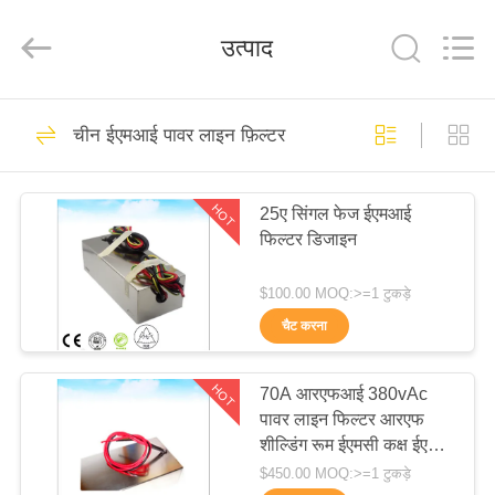
Changzhou
Haozhuo
Electronic
उत्पाद
Co.,
Ltd..
All
Rights
Reserved.
घर
57
चीन ईएमआई पावर लाइन फ़िल्टर
ईएमआई पावर लाइन
उत्पादों
फ़िल्टर
HOT
25ए सिंगल फेज ईएमआई
फिल्टर डिजाइन
हमारे
बारे
$100.00 MOQ:>=1 टुकड़े
में
चैट करना
34
HOT
70A आरएफआई 380vAc
फ़ैक्टरी
सिग्नल लाइन फ़िल्टर
पावर लाइन फिल्टर आरएफ
दौरा
शील्डिंग रूम ईएमसी कक्ष ईएमसी
एनेकोइक कक्ष
$450.00 MOQ:>=1 टुकड़े