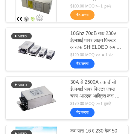
$100.00 MOQ:>=1 टुकड़े
चैट करना
18
10Ghz 70dB तक 230v
फेराइट टाइल अवशोषक
ईएमआई पावर लाइन फ़िल्टर
आरएफ SHIELDED रूम के
लिए
$120.00 MOQ:>> = 1 सेट
चैट करना
30A से 2500A तक डीसी
36
ईएमआई पावर फिल्टर एकल
चरण आरएफ आश्रित कक्ष और
आरएफ सुरक्षा गास्केट
ईएमसी एनेकोइक कक्ष के लिए
$170.00 MOQ:>=1 टुकड़े
चैट करना
कम पास 16 ए 230 वैक 50