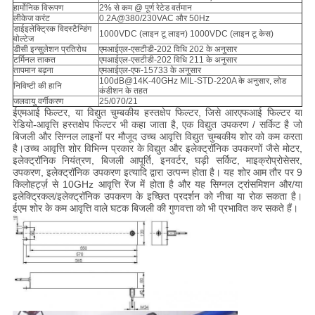
हार्मोनिक विरूपण
2% से कम @ पूर्ण रेटेड वर्तमान
लीकेज करंट
0.2A@380/230VAC और 50Hz
डाईइलेक्ट्रिक विदस्टैन्डिंग
1000VDC (लाइन टू लाइन) 1000VDC (लाइन टू केस)
वोल्टेज
डीसी इन्सुलेशन प्रतिरोध
एमआईएल-एसटीडी-202 विधि 202 के अनुसार
टर्मिनल ताकत
एमआईएल-एसटीडी-202 विधि 211 के अनुसार
तापमान बढ़ना
एमआईएल-एफ-15733 के अनुसार
100dB@14K-40GHz MIL-STD-220A के अनुसार, लोड
निविष्टी की हानि
कंडीशन के तहत
जलवायु वर्गीकरण
25/070/21
ईएमआई फिल्टर, या विद्युत चुम्बकीय हस्तक्षेप फिल्टर, जिसे आरएफआई फिल्टर या
रेडियो-आवृत्ति हस्तक्षेप फिल्टर भी कहा जाता है, एक विद्युत उपकरण / सर्किट है जो
बिजली और सिग्नल लाइनों पर मौजूद उच्च आवृत्ति विद्युत चुम्बकीय शोर को कम करता
है।उच्च आवृत्ति शोर विभिन्न प्रकार के विद्युत और इलेक्ट्रॉनिक उपकरणों जैसे मोटर,
इलेक्ट्रॉनिक नियंत्रण, बिजली आपूर्ति, इनवर्टर, घड़ी सर्किट, माइक्रोप्रोसेसर,
उपकरण, इलेक्ट्रॉनिक उपकरण इत्यादि द्वारा उत्पन्न होता है। यह शोर आम तौर पर 9
किलोहर्ट्ज़ से 10GHz आवृत्ति रेंज में होता है और यह सिग्नल ट्रांसमिशन और/या
इलेक्ट्रिकल/इलेक्ट्रॉनिक उपकरण के इच्छित प्रदर्शन को नीचा या रोक सकता है।
ईएम शोर के कम आवृत्ति वाले घटक बिजली की गुणवत्ता को भी प्रभावित कर सकते हैं।