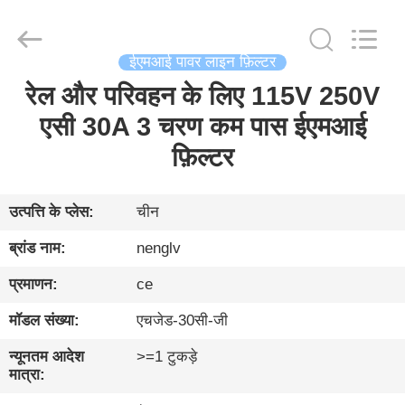
Changzhou
Haozhuo
Electronic
Co.,
Ltd..
All
ईएमआई पावर लाइन फ़िल्टर
Rights
Reserved.
रेल और परिवहन के लिए 115V 250V
घर
एसी 30A 3 चरण कम पास ईएमआई
उत्पादों
फ़िल्टर
हमारे
उत्पत्ति के प्लेस:
चीन
बारे
ब्रांड नाम:
nenglv
में
प्रमाणन:
ce
मॉडल संख्या:
एचजेड-30सी-जी
फ़ैक्टरी
दौरा
न्यूनतम आदेश
>=1 टुकड़े
मात्रा: