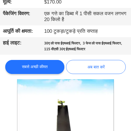
मूल्य:
$170.00
गुणवत्ता
नियंत्रण
पैकेजिंग विवरण:
एक गत्ते का डिब्बा में 1 पीसी सकल वजन लगभग
20 किलो है
हमसे
आपूर्ति की क्षमता:
100 टुकड़ा/टुकड़े प्रति सप्ताह
संपर्क
हाई लाइट:
,
,
30ए लो पास ईएमआई फिल्टर
3 फेज लो पास ईएमआई फिल्टर
115 वीएसी 30ए ईएमआई फिल्टर
करें
सबसे अच्छी कीमत
अब बात करें
समाचार
साइटमैप
गोपनीयता
नीति