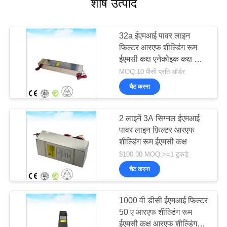
शीर्ष उत्पाद
32a ईएमआई पावर लाइन
फिल्टर आरएफ शील्डिंग रूम
ईएमसी कक्ष एनेकोइक कक्ष के
लिए
MOQ:10 पीसी प्रति ऑर्डर
चैट करना
2 लाइनें 3A सिग्नल ईएमआई
पावर लाइन फ़िल्टर आरएफ
शील्डिंग रूम ईएमसी कक्ष
$100.00 MOQ:>=1 टुकड़े
चैट करना
1000 वी डीसी ईएमआई फिल्टर
50 ए आरएफ शील्डिंग रूम
ईएमसी कक्ष आरएफ शील्डिंग