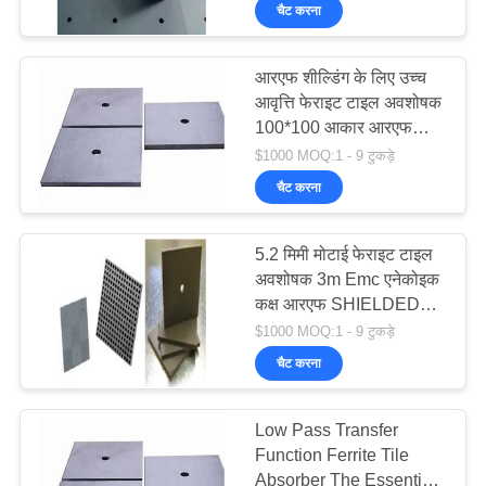
गुणवत्ता
चैट करना
नियंत्रण
आरएफ शील्डिंग के लिए उच्च
आवृत्ति फेराइट टाइल अवशोषक
हमसे
100*100 आकार आरएफ
संपर्क
शील्डिंग कक्ष
$1000 MOQ:1 - 9 टुकड़े
करें
चैट करना
5.2 मिमी मोटाई फेराइट टाइल
समाचार
अवशोषक 3m Emc एनेकोइक
कक्ष आरएफ SHIELDED
साइटमैप
कमरे के लिए
$1000 MOQ:1 - 9 टुकड़े
चैट करना
PRIVACY
Low Pass Transfer
POLICY
Function Ferrite Tile
Absorber The Essential