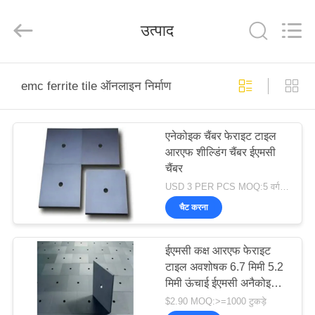
derlandse
ληνικά
日
उत्पाद
本語
한국
दी
Türkçe
ndonesia
घर
iếng Việt
فارسی
emc ferrite tile ऑनलाइन निर्माण
Polski
उत्पादों
एनेकोइक चैंबर फेराइट टाइल
चीन
अच्छा
आरएफ शील्डिंग चैंबर ईएमसी
गुणवत्ता
हमारे
आरएफ
चैंबर
परिरक्षण
बारे
कक्ष
USD 3 PER PCS MOQ:5 वर्गमीटर
supplier.
Copyright
में
चैट करना
©
2021
-
2026
Changzhou
ईएमसी कक्ष आरएफ फेराइट
Haozhuo
फ़ैक्टरी
Electronic
टाइल अवशोषक 6.7 मिमी 5.2
Co.,
दौरा
Ltd..
मिमी ऊंचाई ईएमसी अनैकोइक
All
Rights
कक्ष आरएफ परिरक्षण कक्ष
Reserved.
$2.90 MOQ:>=1000 टुकड़े