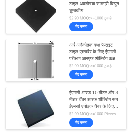
टाइल अवशोषक सामग्री विद्युत
चुम्बकीय
$2.90 MOQ:>=1000 टुकड़े
चैट करना
अर्ध अनैकोइक कक्ष फेराइट
टाइल एब्सॉर्बर के लिए ईएमसी
परीक्षण आरएफ शील्डिंग कक्ष
$2.90 MOQ:>=1000 टुकड़े
चैट करना
ईएमसी आरफ 10 मीटर और 3
मीटर चैंबर आरफ शील्डिंग रूम
ईएमसी एनोइक चैंबर के लिए
फेराइट टाइल अवशोषक
$2.90 MOQ:>=1000 Pieces
चैट करना