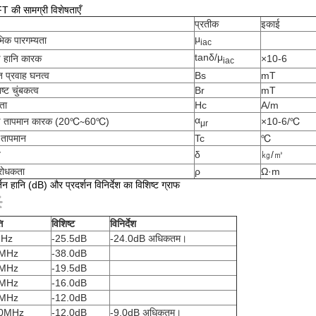
 की सामग्री विशेषताएँ
प्रतीक
इकाई
μ
ंभिक पारगम्यता
iac
tanδ/μ
्ष हानि कारक
×10-6
iac
्ति प्रवाह घनत्व
Bs
mT
्ट चुंबकत्व
Br
mT
ता
Hc
A/m
α
क्ष तापमान कारक (20℃∼60℃)
×10-6/℃
μr
ी तापमान
Tc
℃
व
δ
㎏/㎥
िरोधकता
ρ
Ω·m
्तन हानि (dB) और प्रदर्शन विनिर्देश का विशिष्ट ग्राफ
ि
विशिष्ट
विनिर्देश
Hz
-25.5dB
-24.0dB अधिकतम।
MHz
-38.0dB
MHz
-19.5dB
MHz
-16.0dB
MHz
-12.0dB
0MHz
-12.0dB
-9.0dB अधिकतम।