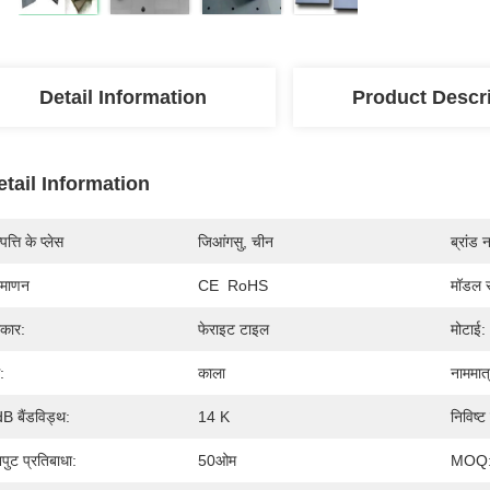
Detail Information
Product Descr
etail Information
पत्ति के प्लेस
जिआंगसु, चीन
ब्रांड 
रमाणन
CE  RoHS
मॉडल स
रकार:
फेराइट टाइल
मोटाई:
:
काला
नाममात्र
B बैंडविड्थ:
14 K
निविष्ट
पुट प्रतिबाधा:
50ओम
MOQ