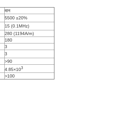
मान
5500 ±20%
15 (0.1MHz)
280 (1194A/m)
180
3
3
>90
3
4.85×10
>100