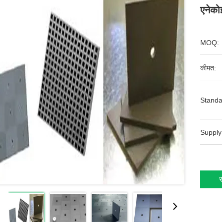
एनेक
MOQ:
कीमत:
Standa
Supply
स