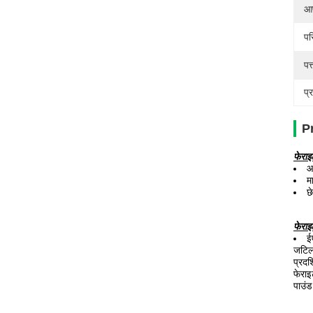
आपू
पर
पत
प्
P
फेरा
आ
म
छ
फेराइ
ई
जटिल 
प्रदर
फेरा
पाउंड