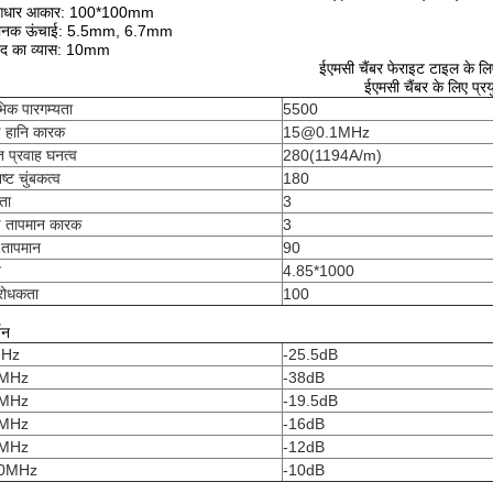
धार आकार: 100*100mm
ानक ऊंचाई: 5.5mm, 6.7mm
ेद का व्यास: 10mm
ईएमसी चैंबर फेराइट टाइल के लि
ईएमसी चैंबर के लिए प्रय
ंभिक पारगम्यता
5500
्ष हानि कारक
15@0.1MHz
्ति प्रवाह घनत्व
280(1194A/m)
्ट चुंबकत्व
180
ता
3
्ष तापमान कारक
3
ी तापमान
90
व
4.85*1000
िरोधकता
100
शन
Hz
-25.5dB
MHz
-38dB
MHz
-19.5dB
MHz
-16dB
MHz
-12dB
0MHz
-10dB