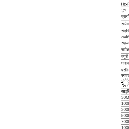
Hz-FT
गुण
प्रार
सापेक
संतृप
अवशिष
सहज
सापे
क्यूर
घनत्
प्रत
परावर
आवृत्त
30M
100
300
500
700
100