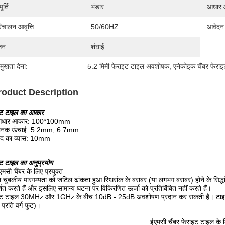
र्ति:
भंडार
आधार 
िचालन आवृत्ति:
50/60HZ
आवेदन
्तन:
शंघाई
रमुखता देना:
5.2 मिमी फेराइट टाइल अवशोषक
, 
एनेकोइक चैंबर फेर
roduct Description
इट टाइल का आकार
धार आकार: 100*100mm
ानक ऊंचाई: 5.2mm, 6.7mm
ेद का व्यास: 10mm
ट टाइल का अनुप्रयोग
एमसी चैंबर के लिए प्रयुक्त
चुंबकीय पारगम्यता को जटिल ढांकता हुआ स्थिरांक के बराबर (या लगभग बराबर) होने के सिद्धा
्शित करते हैं और इसलिए सामान्य घटना पर विकिरणित ऊर्जा को प्रतिबिंबित नहीं करते हैं।
इट टाइल 30MHz और 1GHz के बीच 10dB - 25dB अवशोषण प्रदान कर सकती है। टाइलें पत
 प्रति वर्ग फुट)।
ईएमसी चैंबर फेराइट टाइल के