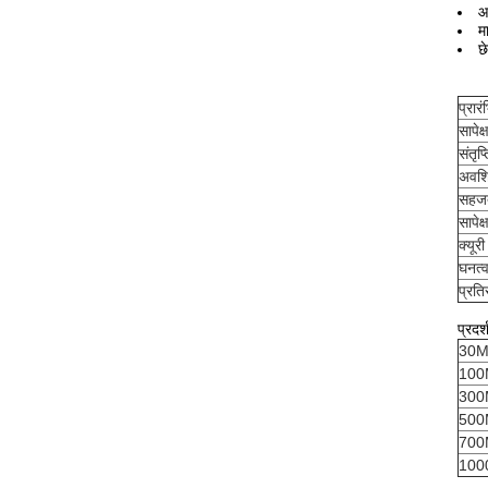
आ
म
छ
प्रार
सापेक
संतृप
अवशिष
सहज
सापेक
क्यूर
घनत्
प्रत
प्रदर्
30M
100
300
500
700
100