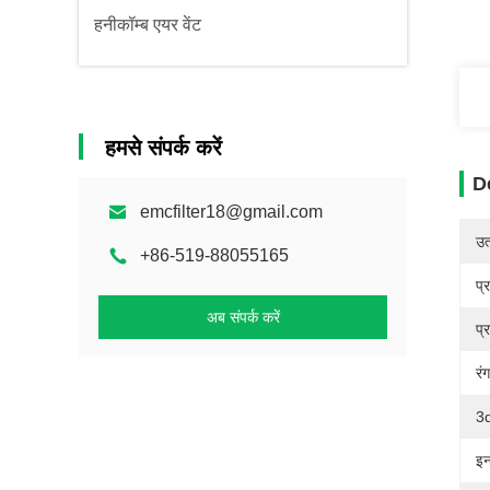
हनीकॉम्ब एयर वेंट
हमसे संपर्क करें
D
emcfilter18@gmail.com
उत्
+86-519-88055165
प्
अब संपर्क करें
प्
रंग
3d
इन