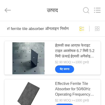
derlandse
ληνικά
日
उत्पाद
本語
한국
दी
Türkçe
ndonesia
घर
iếng Việt
فارسی
rf ferrite tile absorber ऑनलाइन निर्माण
Polski
उत्पादों
ईएमसी कक्ष आरएफ फेराइट
चीन
अच्छा
टाइल अवशोषक 6.7 मिमी 5.2
गुणवत्ता
हमारे
आरएफ
मिमी ऊंचाई ईएमसी अनैकोइक
परिरक्षण
बारे
कक्ष
कक्ष आरएफ परिरक्षण कक्ष
$2.90 MOQ:>=1000 टुकड़े
supplier.
Copyright
में
चैट करना
©
2021
-
2026
Changzhou
Effective Ferrite Tile
Haozhuo
फ़ैक्टरी
Electronic
Absorber for 50/60Hz
Co.,
दौरा
Ltd..
Operating Frequency
All
Rights
and Standard Size
Reserved.
$2.90 MOQ:>=1000 टुकड़े