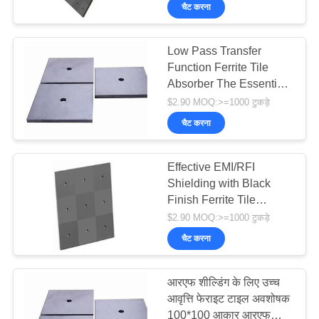
5.2mm 6.7mm
गुणवत्ता
चैट करना
नियंत्रण
Low Pass Transfer
Function Ferrite Tile
हमसे
Absorber The Essential
संपर्क
Component for RF and
$2.90 MOQ:>=1000 टुकड़े
Microwave Absorption
करें
चैट करना
Effective EMI/RFI
समाचार
Shielding with Black
Finish Ferrite Tile
साइटमैप
Absorber and Stopband
$2.90 MOQ:>=1000 टुकड़े
Attenuation of 70-100dB
चैट करना
PRIVACY
आरएफ शील्डिंग के लिए उच्च
POLICY
आवृत्ति फेराइट टाइल अवशोषक
100*100 आकार आरएफ