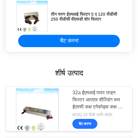
तीन चरण ईएमआई फिल्टर 5 ए 120 वीडीसी
250 वीडीसी वीएफडी शोर फिल्टर
चैट करना
शीर्ष उत्पाद
32a ईएमआई पावर लाइन
फिल्टर आरएफ शील्डिंग रूम
ईएमसी कक्ष एनेकोइक कक्ष के
लिए
MOQ:10 पीसी प्रति ऑर्डर
चैट करना