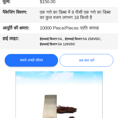
मूल्य:
$150.00
गुणवत्ता
नियंत्रण
पैकेजिंग विवरण:
एक गत्ते का डिब्बा में 8 पीसी एक गत्ते का डिब्बा
का कुल वजन लगभग 18 किलो है
हमसे
आपूर्ति की क्षमता:
10000 Piece/Pieces प्रति सप्ताह
संपर्क
हाई लाइट:
,
,
ईएमआई फ़िल्टर 5A
ईएमआई फ़िल्टर 5A 250VDC
ईएमआई फ़िल्टर 5A 120VDC
करें
सबसे अच्छी कीमत
अब बात करें
समाचार
साइटमैप
गोपनीयता
नीति