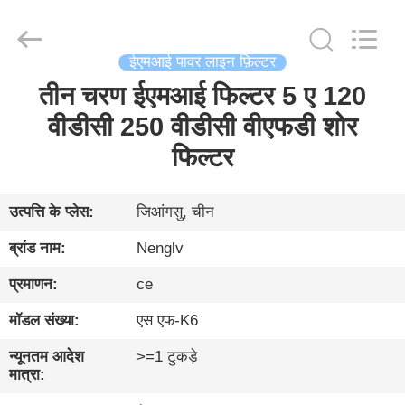
Changzhou
Haozhuo
Electronic
Co.,
Ltd..
All
ईएमआई पावर लाइन फ़िल्टर
Rights
Reserved.
तीन चरण ईएमआई फिल्टर 5 ए 120
घर
वीडीसी 250 वीडीसी वीएफडी शोर
उत्पादों
फिल्टर
हमारे
उत्पत्ति के प्लेस:
जिआंगसु, चीन
बारे
ब्रांड नाम:
Nenglv
में
प्रमाणन:
ce
मॉडल संख्या:
एस एफ-K6
फ़ैक्टरी
दौरा
न्यूनतम आदेश
>=1 टुकड़े
मात्रा: