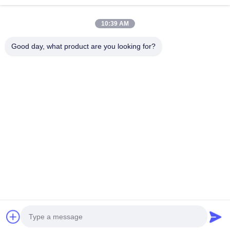
डीसी लाइन फिल्टर आरएफ शील्डिंग रूम ईएमसी एनेकोइक चैंबर
10:39 AM
70A 500VAC ईएमसी ईएमआई पावर लाइन फिल्टर समाधान विद्युत शोर शमन
उच्च गुणवत्ता
Good day, what product are you looking for?
लोकप्रिय श्रेणियां
सभी
आरएफ परिरक्षण कक्ष
ईएमसी एनेकोइक चैंबर
श्री फैराडे पिंजरा
आरएफ सुरक्षा बॉक्स
ईएमआई पावर लाइन 
सिग्नल लाइन फ़िल्टर
फ़िल्टर
ईएमआई फीडथ्रू फ़िल्टर
आरएफ ढाल दरवाजा
अब बात करें