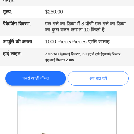
गुणवत्ता
मूल्य:
$250.00
नियंत्रण
पैकेजिंग विवरण:
एक गत्ते का डिब्बा में 8 पीसी एक गत्ते का डिब्बा
का कुल वजन लगभग 10 किलो है
हमसे
आपूर्ति की क्षमता:
1000 Piece/Pieces प्रति सप्ताह
संपर्क
करें
हाई लाइट:
,
,
230vAC ईएमआई फ़िल्टर
60 हर्ट्ज एसी ईएमआई फ़िल्टर
ईएमआई फ़िल्टर 230v
समाचार
सबसे अच्छी कीमत
अब बात करें
साइटमैप
गोपनीयता
नीति