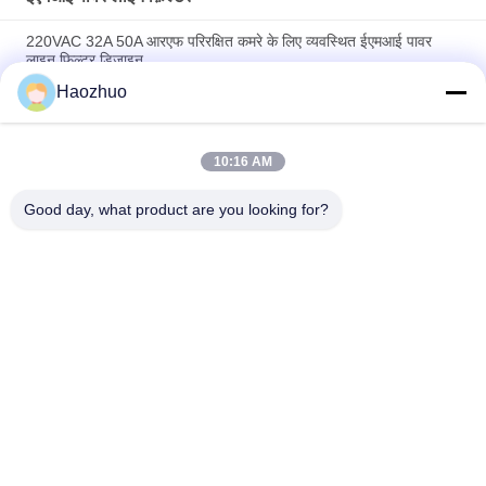
220VAC 32A 50A आरएफ परिरक्षित कमरे के लिए व्यवस्थित ईएमआई पावर
लाइन फ़िल्टर डिज़ाइन
Haozhuo
1p 50 60 हर्ट्ज 16 ए 220 वी आरएफआई एसी एमी पावर लाइन फिल्टर डिजाइन
डीसी लाइन फिल्टर आरएफ शील्डिंग रूम ईएमसी एनेकोइक चैंबर
10:16 AM
70A 500VAC ईएमसी ईएमआई पावर लाइन फिल्टर समाधान विद्युत शोर शमन
उच्च गुणवत्ता
Good day, what product are you looking for?
लोकप्रिय श्रेणियां
सभी
आरएफ परिरक्षण कक्ष
ईएमसी एनेकोइक चैंबर
श्री फैराडे पिंजरा
आरएफ सुरक्षा बॉक्स
ईएमआई पावर लाइन 
सिग्नल लाइन फ़िल्टर
फ़िल्टर