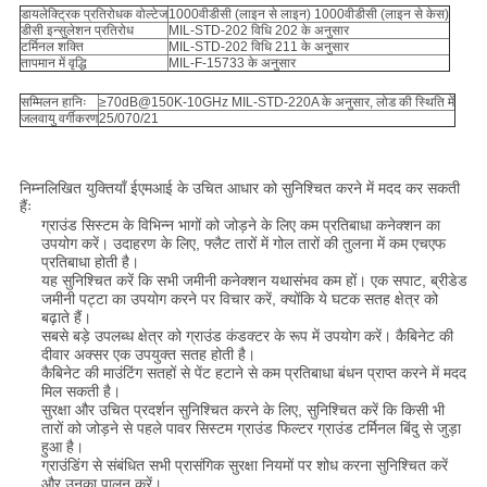
डायलेक्ट्रिक प्रतिरोधक वोल्टेज
1000वीडीसी (लाइन से लाइन) 1000वीडीसी (लाइन से केस)
डीसी इन्सुलेशन प्रतिरोध
MIL-STD-202 विधि 202 के अनुसार
टर्मिनल शक्ति
MIL-STD-202 विधि 211 के अनुसार
तापमान में वृद्धि
MIL-F-15733 के अनुसार
सम्मिलन हानिः
≥70dB@150K-10GHz MIL-STD-220A के अनुसार, लोड की स्थिति में
जलवायु वर्गीकरण
25/070/21
निम्नलिखित युक्तियाँ ईएमआई के उचित आधार को सुनिश्चित करने में मदद कर सकती
हैंः
ग्राउंड सिस्टम के विभिन्न भागों को जोड़ने के लिए कम प्रतिबाधा कनेक्शन का
उपयोग करें। उदाहरण के लिए, फ्लैट तारों में गोल तारों की तुलना में कम एचएफ
प्रतिबाधा होती है।
यह सुनिश्चित करें कि सभी जमीनी कनेक्शन यथासंभव कम हों। एक सपाट, ब्रीडेड
जमीनी पट्टा का उपयोग करने पर विचार करें, क्योंकि ये घटक सतह क्षेत्र को
बढ़ाते हैं।
सबसे बड़े उपलब्ध क्षेत्र को ग्राउंड कंडक्टर के रूप में उपयोग करें। कैबिनेट की
दीवार अक्सर एक उपयुक्त सतह होती है।
कैबिनेट की माउंटिंग सतहों से पेंट हटाने से कम प्रतिबाधा बंधन प्राप्त करने में मदद
मिल सकती है।
सुरक्षा और उचित प्रदर्शन सुनिश्चित करने के लिए, सुनिश्चित करें कि किसी भी
तारों को जोड़ने से पहले पावर सिस्टम ग्राउंड फिल्टर ग्राउंड टर्मिनल बिंदु से जुड़ा
हुआ है।
ग्राउंडिंग से संबंधित सभी प्रासंगिक सुरक्षा नियमों पर शोध करना सुनिश्चित करें
और उनका पालन करें।