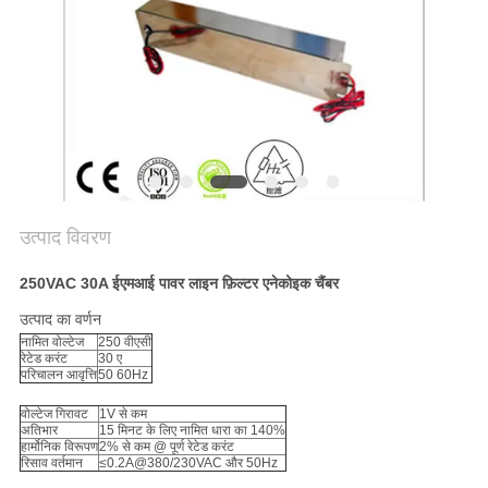
उत्पाद विवरण
250VAC 30A ईएमआई पावर लाइन फ़िल्टर एनेकोइक चैंबर
उत्पाद का वर्णन
नामित वोल्टेज
250 वीएसी
रेटेड करंट
30 ए
परिचालन आवृत्ति
50 60Hz
वोल्टेज गिरावट
1V से कम
अतिभार
15 मिनट के लिए नामित धारा का 140%
हार्मोनिक विरूपण
2% से कम @ पूर्ण रेटेड करंट
रिसाव वर्तमान
≤0.2A@380/230VAC और 50Hz