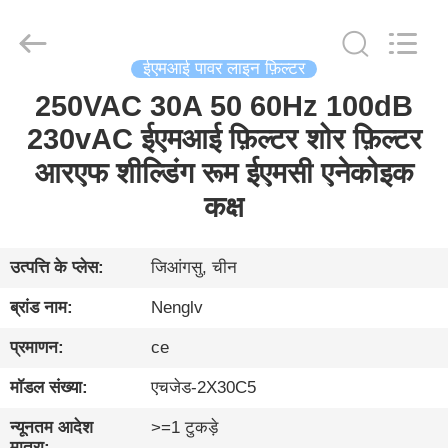
Changzhou
Haozhuo
Electronic
Co.,
Ltd..
All
ईएमआई पावर लाइन फ़िल्टर
Rights
Reserved.
250VAC 30A 50 60Hz 100dB
घर
230vAC ईएमआई फ़िल्टर शोर फ़िल्टर
उत्पादों
आरएफ शील्डिंग रूम ईएमसी एनेकोइक
कक्ष
हमारे
बारे
उत्पत्ति के प्लेस:
जिआंगसु, चीन
में
ब्रांड नाम:
Nenglv
प्रमाणन:
ce
फ़ैक्टरी
मॉडल संख्या:
एचजेड-2X30C5
दौरा
न्यूनतम आदेश
>=1 टुकड़े
मात्रा: